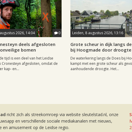
 augustus 2026, 14:04
0
Leiden, 8 augustus 2026, 13:16
onesteyn deels afgesloten
Grote scheur in dijk langs d
onveilige bomen
bij Hoogmade door droogte
 tijd is een deel van het Leidse
De waterkering langs de Does bij 
k Cronesteyn afgesloten, omdat de
kampt met een grote scheur als gevo
r kap- en...
aanhoudende droogte. Het...
tad
richt zich als streekomroep via website sleutelstad.nl, onze
S
euwsapp en verschillende sociale mediakanalen met nieuws,
M
ie en amusement op de Leidse regio.
2