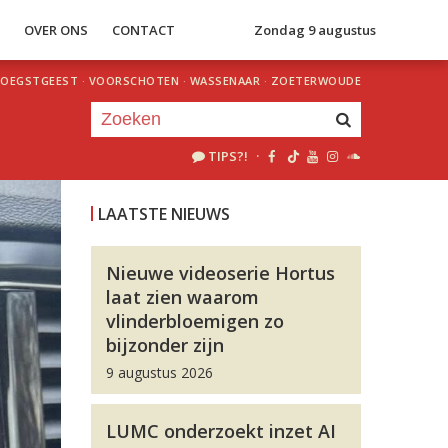
S
OVER ONS
CONTACT
Zondag 9 augustus
OEGSTGEEST
·
VOORSCHOTEN
·
WASSENAAR
·
ZOETERWOUDE
TIPS?!
·
Je luistert nu naar
uur 1 van 0
LAATSTE NIEUWS
«
Vorig uur
Volgend uur
»
Nieuwe videoserie Hortus
laat zien waarom
vlinderbloemigen zo
bijzonder zijn
9 augustus 2026
LUMC onderzoekt inzet AI