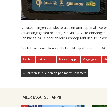
De uitzendingen van Sleutelstad en omroepen als Bo en 
verzorgingsgebied hebben, zijn via DAB+ te ontvangen
van kanaal 5C. Onder andere Omroep Midvliet uit Leids
Sleutelstad opzoeken kan het makkelijkste door de DAB
Leiden
Leiderdorp
Maatschappij
Oegstgeest
R
« ChristenUnie Leiden op pad met 'huiskamer'
MEER MAATSCHAPPIJ