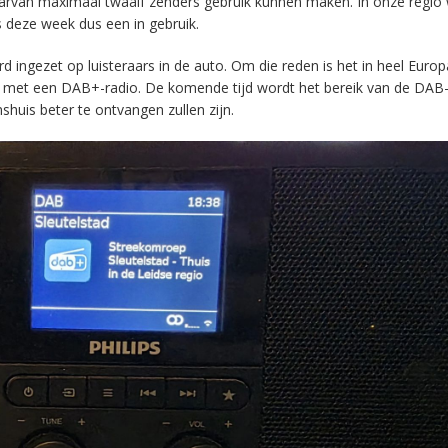
aarvan maximaal twaalf zenders gebruik kunnen maken. In onze regio
s deze week dus een in gebruik.
ingezet op luisteraars in de auto. Om die reden is het in heel Europ
en met een DAB+-radio. De komende tijd wordt het bereik van de DAB
huis beter te ontvangen zullen zijn.