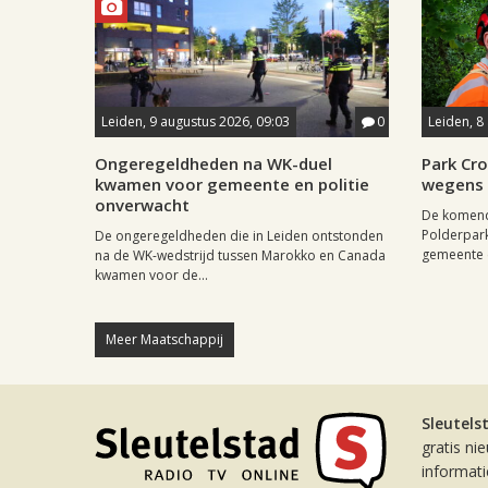
Leiden, 9 augustus 2026, 09:03
0
Leiden, 8
Ongeregeldheden na WK-duel
Park Cr
kwamen voor gemeente en politie
wegens 
onverwacht
De komende
Polderpar
De ongeregeldheden die in Leiden ontstonden
gemeente e
na de WK-wedstrijd tussen Marokko en Canada
kwamen voor de...
Meer Maatschappij
Sleutels
gratis ni
informat