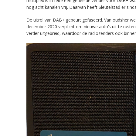
multiplex is in feite een gedeelde zender voor DAB+ w
nog acht kanalen vrij. Daarvan heeft Sleutelstad er sind
De uitrol van DAB+ gebeurt gefaseerd. Van oudsher werd 
december 2020 verplicht om nieuwe auto’s uit te rust
verder uitgebreid, waardoor de radiozenders ook binnens