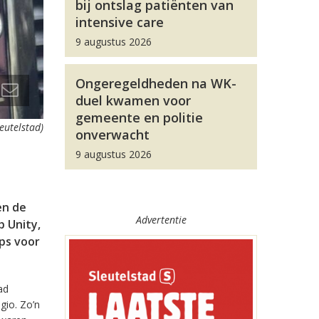
bij ontslag patiënten van
intensive care
9 augustus 2026
Ongeregeldheden na WK-
duel kwamen voor
gemeente en politie
leutelstad)
onverwacht
9 augustus 2026
en de
Advertentie
 Unity,
pps voor
ad
gio. Zo’n