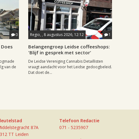
0
Regio, , 8 augustus 2026, 12:12
1
e Does
Belangengroep Leidse coffeeshops:
'Blijf in gesprek met sector'
Hoogmade
De Leidse Vereniging Cannabis Detaillisten
lg van de
vraagt aandacht voor het Leidse gedoogbeleid.
Dat doet de...
leutelstad
Telefoon Redactie
iddelstegracht 87A
071 - 5235907
312 TT Leiden