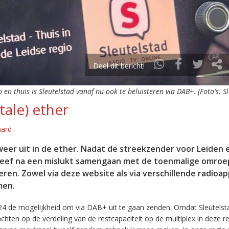
Deel dit bericht!
o en thuis is Sleutelstad vanaf nu ook te beluisteren via DAB+. (Foto's: S
tale) ether
aard
eer uit in de ether. Nadat de streekzender voor Leiden 
leef na een mislukt samengaan met de toenmalige omroep
eren. Zowel via deze website als via verschillende radioa
men.
24 de mogelijkheid om via DAB+ uit te gaan zenden. Omdat Sleutelst
en op de verdeling van de restcapaciteit op de multiplex in deze re