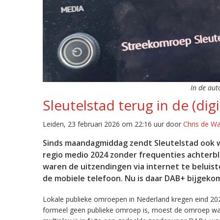
In de aut
Sleutelstad terug in de (digi
Leiden, 23 februari 2026 om 22:16 uur door
Chris de W
Sinds maandagmiddag zendt Sleutelstad ook w
regio medio 2024 zonder frequenties achterb
waren de uitzendingen via internet te beluist
de mobiele telefoon. Nu is daar DAB+ bijgeko
Lokale publieke omroepen in Nederland kregen eind 20
formeel geen publieke omroep is, moest de omroep wacht