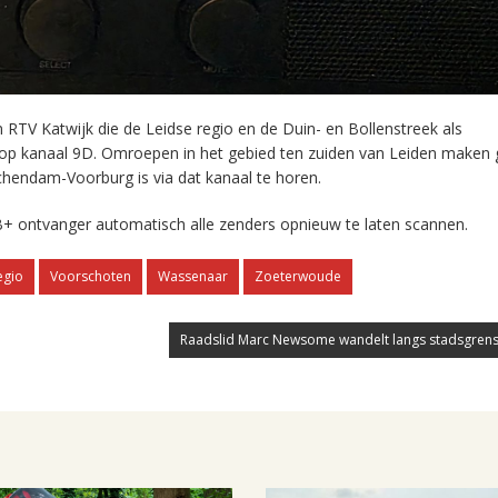
RTV Katwijk die de Leidse regio en de Duin- en Bollenstreek als
 op kanaal 9D. Omroepen in het gebied ten zuiden van Leiden maken 
chendam-Voorburg is via dat kanaal te horen.
+ ontvanger automatisch alle zenders opnieuw te laten scannen.
egio
Voorschoten
Wassenaar
Zoeterwoude
Raadslid Marc Newsome wandelt langs stadsgrens