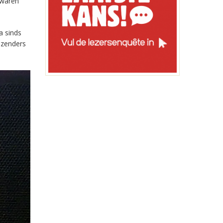
 waren
a sinds
-zenders