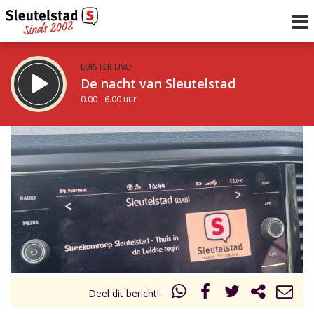
LUISTER LIVE:
De nacht van Sleutelstad
0.00 - 6.00 uur
STRAKS:
De ochtend van Sleutelstad
6.00 - 12.00 uur
uur 1 van 0
Vorig uur
Volgend uur
Inklappen
Deel dit bericht!