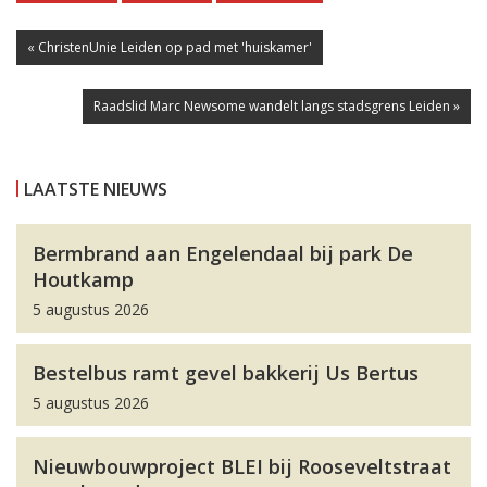
« ChristenUnie Leiden op pad met 'huiskamer'
Raadslid Marc Newsome wandelt langs stadsgrens Leiden »
LAATSTE NIEUWS
Bermbrand aan Engelendaal bij park De
Houtkamp
5 augustus 2026
Bestelbus ramt gevel bakkerij Us Bertus
5 augustus 2026
Nieuwbouwproject BLEI bij Rooseveltstraat