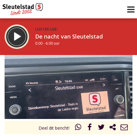
LUISTER LIVE:
De nacht van Sleutelstad
0.00 - 6.00 uur
STRAKS:
De ochtend van Sleutelstad
6.00 - 12.00 uur
uur 1 van 0
Vorig uur
Volgend uur
Inklappen
Deel dit bericht!