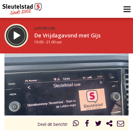
LUISTER LIVE:
De Vrijdagavond met Gijs
19.00 - 21.00 uur
STRAKS:
De avond van Sleutelstad
21.00 - 0.00 uur
uur 1 van 0
Vorig uur
Volgend uur
Inklappen
Deel dit bericht!