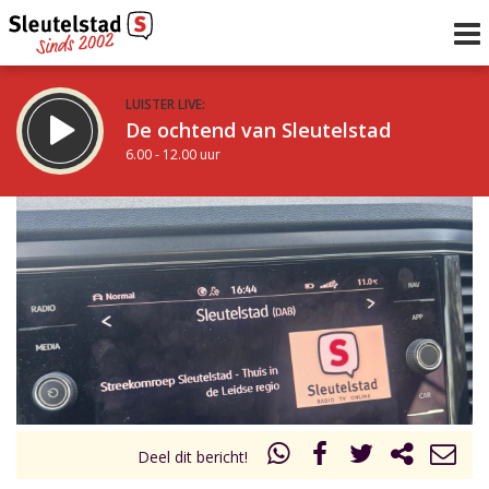
LUISTER LIVE:
De ochtend van Sleutelstad
6.00 - 12.00 uur
STRAKS:
De middag van Sleutelstad
12.00 - 18.00 uur
uur 1 van 0
Vorig uur
Volgend uur
Inklappen
Deel dit bericht!