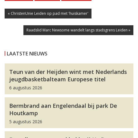
« ChristenUnie Leiden op pad met 'huiskamer'
Raadslid Marc Newsome wandelt langs stadsgrens Leiden »
LAATSTE NIEUWS
Teun van der Heijden wint met Nederlands
jeugdbasketbalteam Europese titel
6 augustus 2026
Bermbrand aan Engelendaal bij park De
Houtkamp
5 augustus 2026