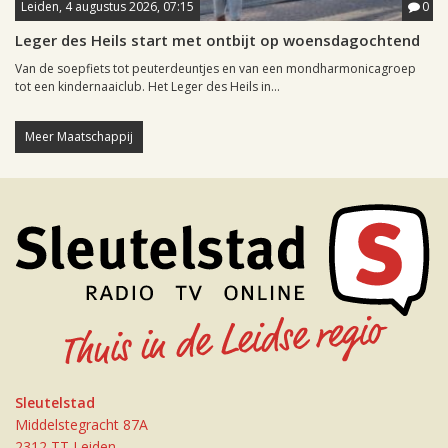
Leiden, 4 augustus 2026, 07:15
0
Leger des Heils start met ontbijt op woensdagochtend
Van de soepfiets tot peuterdeuntjes en van een mondharmonicagroep
tot een kindernaaiclub. Het Leger des Heils in...
Meer Maatschappij
Sleutelstad
Middelstegracht 87A
2312 TT Leiden