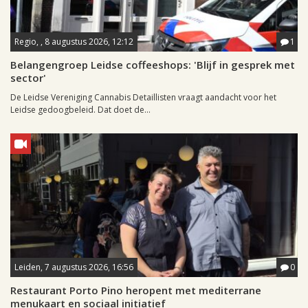
Regio, , 8 augustus 2026, 12:12
1
Belangengroep Leidse coffeeshops: 'Blijf in gesprek met
sector'
De Leidse Vereniging Cannabis Detaillisten vraagt aandacht voor het
Leidse gedoogbeleid. Dat doet de...
Leiden, 7 augustus 2026, 16:56
0
Restaurant Porto Pino heropent met mediterrane
menukaart en sociaal initiatief