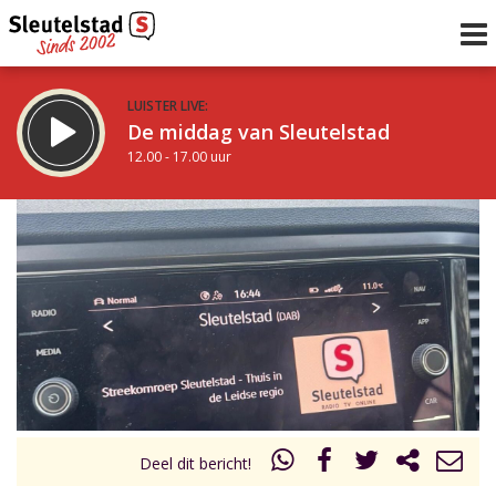
LUISTER LIVE:
De middag van Sleutelstad
12.00 - 17.00 uur
STRAKS:
Sleutelstad 30
17.00 - 19.00 uur
uur 1 van 0
Vorig uur
Volgend uur
Inklappen
Deel dit bericht!