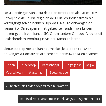
De uitzendingen van Sleutelstad en omroepen als Bo en RTV
Katwijk die de Leidse regio en de Duin- en Bollenstreek als
verzorgingsgebied hebben, zijn via DAB+ te ontvangen op
kanaal 9D. Omroepen in het gebied ten zuiden van Leiden
maken gebruik van kanaal 5C. Onder andere Omroep Midvliet uit
Leidschendam-Voorburg is via dat kanaal te horen.
Sleutelstad opzoeken kan het makkelijkste door de DAB+
ontvanger automatisch alle zenders opnieuw te laten scannen.
Leiden
Leiderdorp
Maatschappij
Oegstgeest
Regio
Voorschoten
Wassenaar
Zoeterwoude
« ChristenUnie Leiden op pad met 'huiskamer'
Raadslid Marc Newsome wandelt langs stadsgrens Leiden »