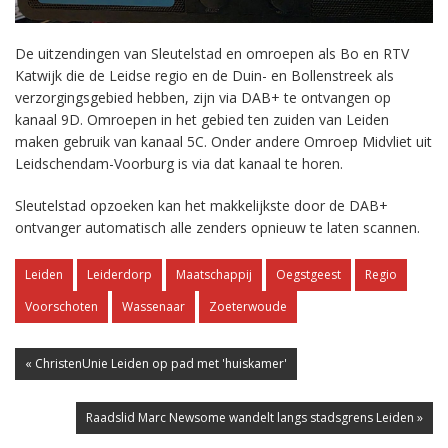
De uitzendingen van Sleutelstad en omroepen als Bo en RTV
Katwijk die de Leidse regio en de Duin- en Bollenstreek als
verzorgingsgebied hebben, zijn via DAB+ te ontvangen op
kanaal 9D. Omroepen in het gebied ten zuiden van Leiden
maken gebruik van kanaal 5C. Onder andere Omroep Midvliet uit
Leidschendam-Voorburg is via dat kanaal te horen.
Sleutelstad opzoeken kan het makkelijkste door de DAB+
ontvanger automatisch alle zenders opnieuw te laten scannen.
Leiden
Leiderdorp
Maatschappij
Oegstgeest
Regio
Voorschoten
Wassenaar
Zoeterwoude
« ChristenUnie Leiden op pad met 'huiskamer'
Raadslid Marc Newsome wandelt langs stadsgrens Leiden »