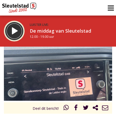
LUISTER LIVE:
De middag van Sleutelstad
12.00 - 19.00 uur
STRAKS:
De avond van Sleutelstad
19.00 - 22.00 uur
uur 1 van 0
Vorig uur
Volgend uur
Inklappen
Deel dit bericht!