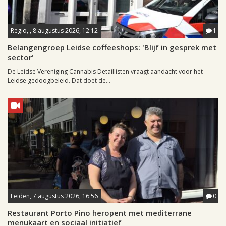
Regio, , 8 augustus 2026, 12:12
1
Belangengroep Leidse coffeeshops: 'Blijf in gesprek met
sector'
De Leidse Vereniging Cannabis Detaillisten vraagt aandacht voor het
Leidse gedoogbeleid. Dat doet de...
Leiden, 7 augustus 2026, 16:56
0
Restaurant Porto Pino heropent met mediterrane
menukaart en sociaal initiatief