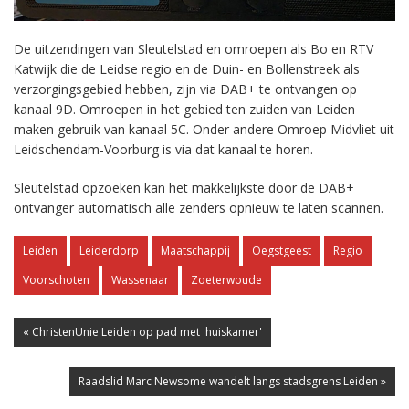
De uitzendingen van Sleutelstad en omroepen als Bo en RTV
Katwijk die de Leidse regio en de Duin- en Bollenstreek als
verzorgingsgebied hebben, zijn via DAB+ te ontvangen op
kanaal 9D. Omroepen in het gebied ten zuiden van Leiden
maken gebruik van kanaal 5C. Onder andere Omroep Midvliet uit
Leidschendam-Voorburg is via dat kanaal te horen.
Sleutelstad opzoeken kan het makkelijkste door de DAB+
ontvanger automatisch alle zenders opnieuw te laten scannen.
Leiden
Leiderdorp
Maatschappij
Oegstgeest
Regio
Voorschoten
Wassenaar
Zoeterwoude
« ChristenUnie Leiden op pad met 'huiskamer'
Raadslid Marc Newsome wandelt langs stadsgrens Leiden »