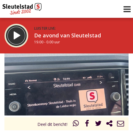
LUISTER LIVE:
De avond van Sleutelstad
19.00 - 0.00 uur
STRAKS:
De nacht van Sleutelstad
0.00 - 6.00 uur
uur 1 van 0
Vorig uur
Volgend uur
Inklappen
Deel dit bericht!