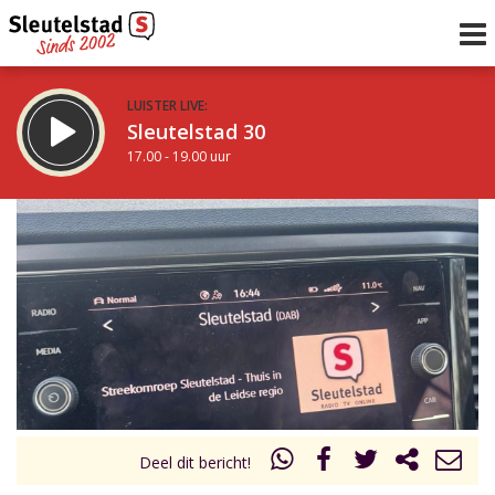
LUISTER LIVE:
Sleutelstad 30
17.00 - 19.00 uur
STRAKS:
De avond van Sleutelstad
19.00 - 0.00 uur
uur 1 van 0
Vorig uur
Volgend uur
Inklappen
Deel dit bericht!