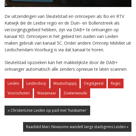
De uitzendingen van Sleutelstad en omroepen als Bo en RTV
Katwijk die de Leidse regio en de Duin- en Bollenstreek als
verzorgingsgebied hebben, zijn via DAB+ te ontvangen op
kanaal 9D. Omroepen in het gebied ten zuiden van Leiden
maken gebruik van kanaal 5C. Onder andere Omroep Midvliet uit
Leidschendam-Voorburg is via dat kanaal te horen.
Sleutelstad opzoeken kan het makkelijkste door de DAB+
ontvanger automatisch alle zenders opnieuw te laten scannen.
Leiden
Leiderdorp
Maatschappij
Oegstgeest
Regio
Voorschoten
Wassenaar
Zoeterwoude
« ChristenUnie Leiden op pad met 'huiskamer'
Raadslid Marc Newsome wandelt langs stadsgrens Leiden »