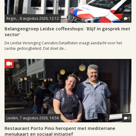
Regio, , 8 augustus 2026, 12:12
1
Belangengroep Leidse coffeeshops: 'Blijf in gesprek met
sector'
De Leidse Vereniging Cannabis Detaillisten vraagt aandacht voor het
Leidse gedoogbeleid. Dat doet de...
Leiden, 7 augustus 2026, 16:56
0
Restaurant Porto Pino heropent met mediterrane
menukaart en sociaal initiatief