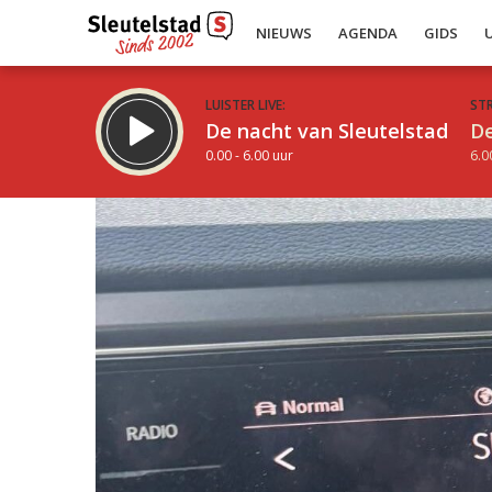
NIEUWS
AGENDA
GIDS
LUISTER LIVE:
ST
De nacht van Sleutelstad
De
0.00 - 6.00 uur
6.0
Inklappen