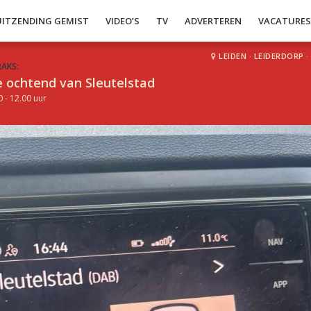
UITZENDING GEMIST
VIDEO’S
TV
ADVERTEREN
VACATURE
LEIDEN
·
LEIDERDORP
·
RAKS:
 ochtend van Sleutelstad
0 - 12.00 uur