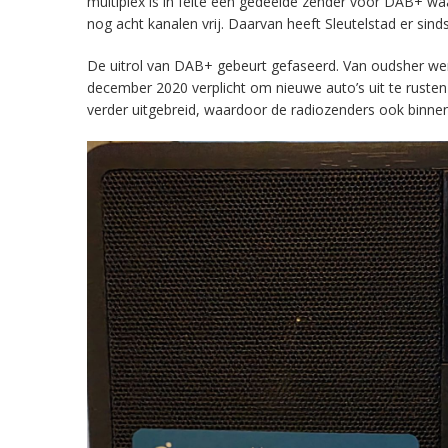
multiplex is in feite een gedeelde zender voor DAB+ w
nog acht kanalen vrij. Daarvan heeft Sleutelstad er sind
De uitrol van DAB+ gebeurt gefaseerd. Van oudsher werd 
december 2020 verplicht om nieuwe auto’s uit te rust
verder uitgebreid, waardoor de radiozenders ook binnens