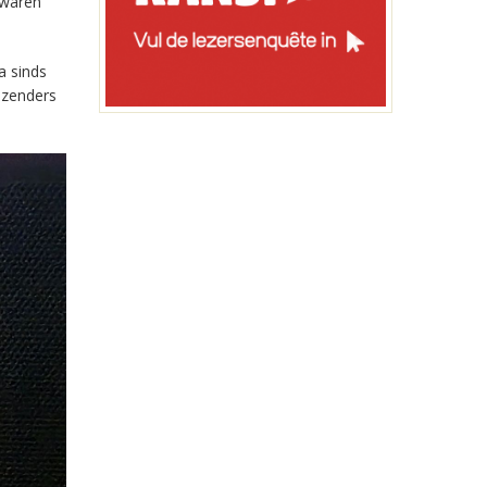
 waren
a sinds
-zenders