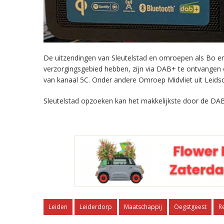
De uitzendingen van Sleutelstad en omroepen als Bo en 
verzorgingsgebied hebben, zijn via DAB+ te ontvangen
van kanaal 5C. Onder andere Omroep Midvliet uit Leids
Sleutelstad opzoeken kan het makkelijkste door de DAB
Leiden
Leiderdorp
Maatschappij
Oegstgeest
R