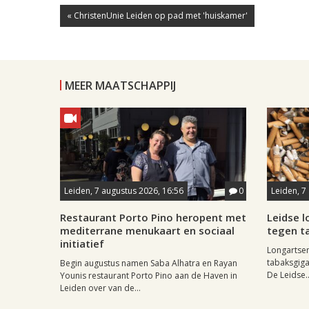
« ChristenUnie Leiden op pad met 'huiskamer'
MEER MAATSCHAPPIJ
Leiden, 7 augustus 2026, 16:56
0
Leiden, 7
Restaurant Porto Pino heropent met
Leidse 
mediterrane menukaart en sociaal
tegen ta
initiatief
Longartse
tabaksgigan
Begin augustus namen Saba Alhatra en Rayan
De Leidse..
Younis restaurant Porto Pino aan de Haven in
Leiden over van de...