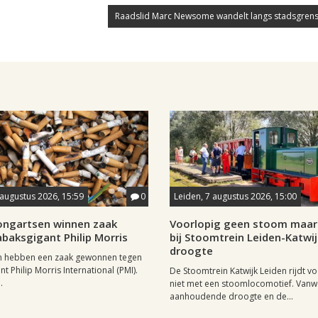
Raadslid Marc Newsome wandelt langs stadsgrens
 augustus 2026, 15:59
0
Leiden, 7 augustus 2026, 15:00
longartsen winnen zaak
Voorlopig geen stoom maar 
baksgigant Philip Morris
bij Stoomtrein Leiden-Katwi
droogte
n hebben een zaak gewonnen tegen
t Philip Morris International (PMI).
De Stoomtrein Katwijk Leiden rijdt v
.
niet met een stoomlocomotief. Van
aanhoudende droogte en de...