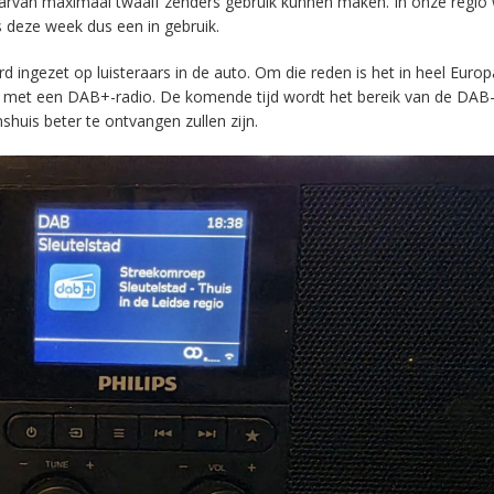
aarvan maximaal twaalf zenders gebruik kunnen maken. In onze regio
s deze week dus een in gebruik.
ingezet op luisteraars in de auto. Om die reden is het in heel Europ
en met een DAB+-radio. De komende tijd wordt het bereik van de DAB
huis beter te ontvangen zullen zijn.