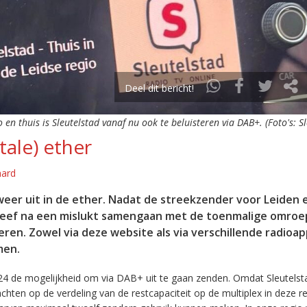
Deel dit bericht!
o en thuis is Sleutelstad vanaf nu ook te beluisteren via DAB+. (Foto's: S
tale) ether
aard
eer uit in de ether. Nadat de streekzender voor Leiden 
leef na een mislukt samengaan met de toenmalige omroep
eren. Zowel via deze website als via verschillende radioa
men.
24 de mogelijkheid om via DAB+ uit te gaan zenden. Omdat Sleutelst
en op de verdeling van de restcapaciteit op de multiplex in deze re