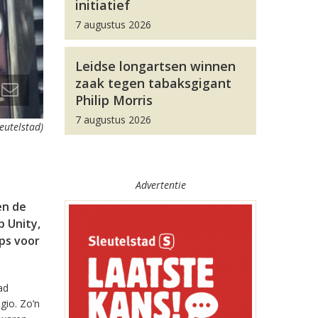
initiatief
7 augustus 2026
Leidse longartsen winnen
zaak tegen tabaksgigant
Philip Morris
7 augustus 2026
leutelstad)
Advertentie
en de
 Unity,
pps voor
ad
gio. Zo’n