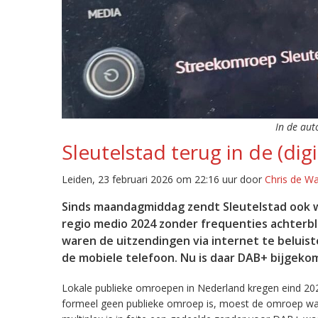
In de aut
Sleutelstad terug in de (digi
Leiden, 23 februari 2026 om 22:16 uur door
Chris de W
Sinds maandagmiddag zendt Sleutelstad ook w
regio medio 2024 zonder frequenties achterb
waren de uitzendingen via internet te beluist
de mobiele telefoon. Nu is daar DAB+ bijgeko
Lokale publieke omroepen in Nederland kregen eind 20
formeel geen publieke omroep is, moest de omroep wacht