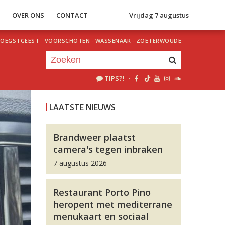
S
OVER ONS
CONTACT
Vrijdag 7 augustus
OEGSTGEEST
·
VOORSCHOTEN
·
WASSENAAR
·
ZOETERWOUDE
TIPS?!
·
Je luistert nu naar
uur 1 van 0
LAATSTE NIEUWS
«
Vorig uur
Volgend uur
»
Brandweer plaatst
camera's tegen inbraken
7 augustus 2026
Restaurant Porto Pino
heropent met mediterrane
menukaart en sociaal