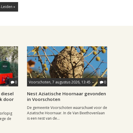
 Leiden »
0
Voorschoten, 7 augustus 2026, 13:45
0
diesel
Nest Aziatische Hoornaar gevonden
jk door
in Voorschoten
De gemeente Voorschoten waarschuwt voor de
Aziatische Hoornaar. In de Van Beethovenlaan
oorlopig
is een nest van de...
wege de