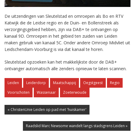
De uitzendingen van Sleutelstad en omroepen als Bo en RTV
Katwijk die de Leidse regio en de Duin- en Bollenstreek als
verzorgingsgebied hebben, zijn via DAB+ te ontvangen op
kanaal 9D. Omroepen in het gebied ten zuiden van Leiden
maken gebruik van kanaal 5C. Onder andere Omroep Midvliet uit
Leidschendam-Voorburg is via dat kanaal te horen.
Sleutelstad opzoeken kan het makkelijkste door de DAB+
ontvanger automatisch alle zenders opnieuw te laten scannen.
Leiden
Leiderdorp
Maatschappij
Oegstgeest
Regio
Voorschoten
Wassenaar
Zoeterwoude
« ChristenUnie Leiden op pad met 'huiskamer'
Raadslid Marc Newsome wandelt langs stadsgrens Leiden »