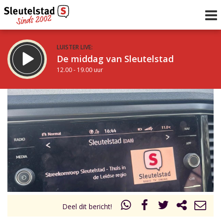
LUISTER LIVE:
De middag van Sleutelstad
12.00 - 19.00 uur
STRAKS:
De avond van Sleutelstad
19.00 - 22.00 uur
uur 1 van 0
Vorig uur
Volgend uur
Inklappen
Deel dit bericht!