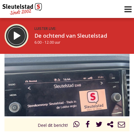
LUISTER LIVE:
De ochtend van Sleutelstad
6.00 - 12.00 uur
STRAKS:
De middag van Sleutelstad
12.00 - 17.00 uur
uur 1 van 0
Vorig uur
Volgend uur
Inklappen
Deel dit bericht!