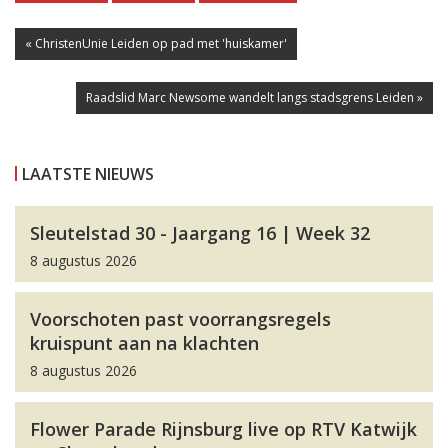
« ChristenUnie Leiden op pad met 'huiskamer'
Raadslid Marc Newsome wandelt langs stadsgrens Leiden »
LAATSTE NIEUWS
Sleutelstad 30 - Jaargang 16 | Week 32
8 augustus 2026
Voorschoten past voorrangsregels
kruispunt aan na klachten
8 augustus 2026
Flower Parade Rijnsburg live op RTV Katwijk