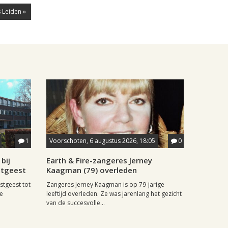
 Leiden »
1
Voorschoten, 6 augustus 2026, 18:05
0
bij
Earth & Fire-zangeres Jerney
stgeest
Kaagman (79) overleden
stgeest tot
Zangeres Jerney Kaagman is op 79-jarige
de
leeftijd overleden. Ze was jarenlang het gezicht
van de succesvolle...