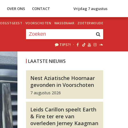
S
OVER ONS
CONTACT
Vrijdag 7 augustus
OEGSTGEEST
·
VOORSCHOTEN
·
WASSENAAR
·
ZOETERWOUDE
TIPS?!
·
Je luistert nu naar
uur 1 van 0
LAATSTE NIEUWS
«
Vorig uur
Volgend uur
»
Nest Aziatische Hoornaar
gevonden in Voorschoten
7 augustus 2026
Leids Carillon speelt Earth
& Fire ter ere van
overleden Jerney Kaagman