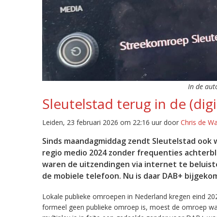
In de aut
Sleutelstad terug in de (digi
Leiden, 23 februari 2026 om 22:16 uur door
Chris de W
Sinds maandagmiddag zendt Sleutelstad ook w
regio medio 2024 zonder frequenties achterb
waren de uitzendingen via internet te beluist
de mobiele telefoon. Nu is daar DAB+ bijgeko
Lokale publieke omroepen in Nederland kregen eind 20
formeel geen publieke omroep is, moest de omroep wacht