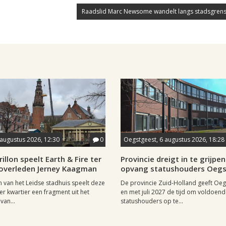
Raadslid Marc Newsome wandelt langs stadsgrens
 augustus 2026, 12:30
0
Oegstgeest, 6 augustus 2026, 18:28
rillon speelt Earth & Fire ter
Provincie dreigt in te grijpen 
 overleden Jerney Kaagman
opvang statushouders Oeg
on van het Leidse stadhuis speelt deze
De provincie Zuid-Holland geeft Oeg
er kwartier een fragment uit het
en met juli 2027 de tijd om voldoen
van...
statushouders op te...