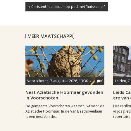
« ChristenUnie Leiden op pad met 'huiskamer'
MEER MAATSCHAPPIJ
Voorschoten, 7 augustus 2026, 13:30
0
Leiden, 7
Nest Aziatische Hoornaar gevonden
Leids Ca
in Voorschoten
ere van
De gemeente Voorschoten waarschuwt voor de
Het carill
Aziatische Hoornaar. In de Van Beethovenlaan
vrijdag ied
is een nest van de...
repertoire 