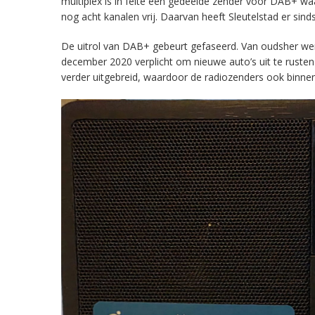
multiplex is in feite een gedeelde zender voor DAB+ w
nog acht kanalen vrij. Daarvan heeft Sleutelstad er sind
De uitrol van DAB+ gebeurt gefaseerd. Van oudsher werd 
december 2020 verplicht om nieuwe auto’s uit te rust
verder uitgebreid, waardoor de radiozenders ook binnens