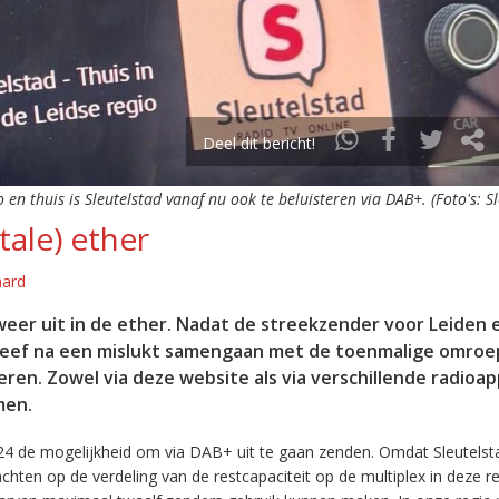
Deel dit bericht!
o en thuis is Sleutelstad vanaf nu ook te beluisteren via DAB+. (Foto's: S
tale) ether
aard
eer uit in de ether. Nadat de streekzender voor Leiden 
leef na een mislukt samengaan met de toenmalige omroep
eren. Zowel via deze website als via verschillende radioa
men.
24 de mogelijkheid om via DAB+ uit te gaan zenden. Omdat Sleutelst
en op de verdeling van de restcapaciteit op de multiplex in deze re