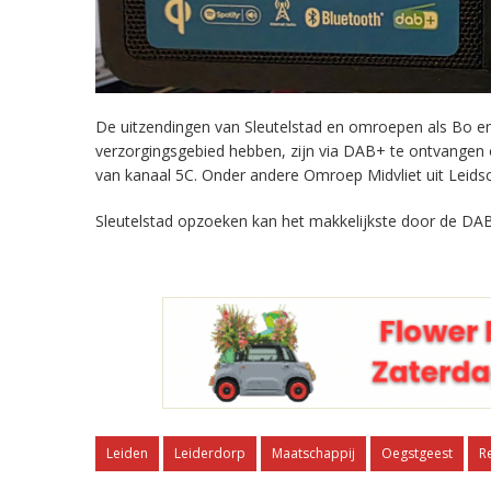
De uitzendingen van Sleutelstad en omroepen als Bo en 
verzorgingsgebied hebben, zijn via DAB+ te ontvangen
van kanaal 5C. Onder andere Omroep Midvliet uit Leids
Sleutelstad opzoeken kan het makkelijkste door de DAB
Leiden
Leiderdorp
Maatschappij
Oegstgeest
R