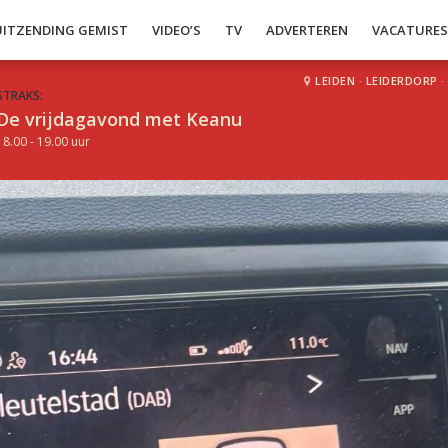
UITZENDING GEMIST
VIDEO’S
TV
ADVERTEREN
VACATURE
LEIDEN
·
LEIDERDORP
·
STRAKS:
De vrijdagavond met Keanu
18.00 - 19.00 uur