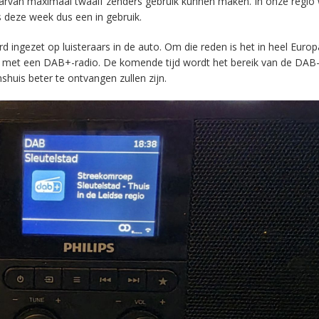
aarvan maximaal twaalf zenders gebruik kunnen maken. In onze regio
s deze week dus een in gebruik.
ingezet op luisteraars in de auto. Om die reden is het in heel Europ
en met een DAB+-radio. De komende tijd wordt het bereik van de DAB
huis beter te ontvangen zullen zijn.