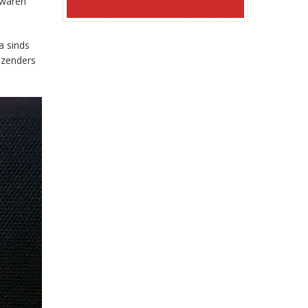
 waren
a sinds
-zenders