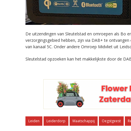
De uitzendingen van Sleutelstad en omroepen als Bo en 
verzorgingsgebied hebben, zijn via DAB+ te ontvangen
van kanaal 5C. Onder andere Omroep Midvliet uit Leids
Sleutelstad opzoeken kan het makkelijkste door de DAB
Leiden
Leiderdorp
Maatschappij
Oegstgeest
R