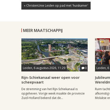
« ChristenUnie Leiden op pad met 'huiskamer'
MEER MAATSCHAPPIJ
Leiden, 6 augustus 2026, 11:29
0
Leiden, 6
Rijn-Schiekanaal weer open voor
Jubileum
scheepvaart
Wereld
De stremming van het Rijn-Schiekanaal is
Ruim tach
opgeheven. Vorige week maakte de provincie
afkomstig 
Zuid-Holland bekend dat de...
Molukse en