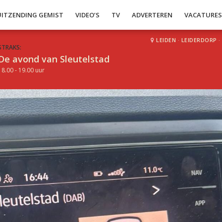
UITZENDING GEMIST
VIDEO’S
TV
ADVERTEREN
VACATURE
LEIDEN
·
LEIDERDORP
·
STRAKS:
De avond van Sleutelstad
18.00 - 19.00 uur