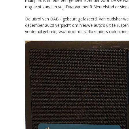
multiplex is in feite een gedeelde zender voor DAB+ w
nog acht kanalen vrij. Daarvan heeft Sleutelstad er sind
De uitrol van DAB+ gebeurt gefaseerd. Van oudsher werd 
december 2020 verplicht om nieuwe auto’s uit te rust
verder uitgebreid, waardoor de radiozenders ook binnens