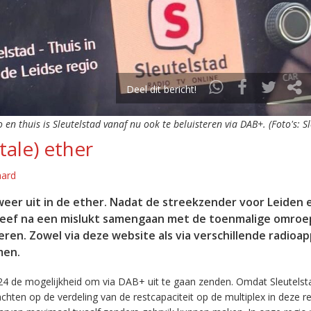
Deel dit bericht!
o en thuis is Sleutelstad vanaf nu ook te beluisteren via DAB+. (Foto's: S
tale) ether
aard
eer uit in de ether. Nadat de streekzender voor Leiden 
leef na een mislukt samengaan met de toenmalige omroep
eren. Zowel via deze website als via verschillende radioa
men.
24 de mogelijkheid om via DAB+ uit te gaan zenden. Omdat Sleutelst
en op de verdeling van de restcapaciteit op de multiplex in deze re