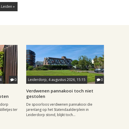
 Leiden »
4
0
Leiderdorp, 4 augustus 2026, 15:15
0
Verdwenen pannakooi toch niet
oten
gestolen
wdorp
De spoorloos verdwenen pannakooi die
illetjes ter
jarenlang op het Statendaalderplein in
Leiderdorp stond, blijkt toch...