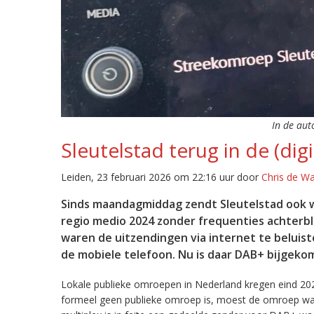
In de aut
Sleutelstad terug in de (digi
Leiden, 23 februari 2026 om 22:16 uur door
Chris de W
Sinds maandagmiddag zendt Sleutelstad ook w
regio medio 2024 zonder frequenties achterb
waren de uitzendingen via internet te beluist
de mobiele telefoon. Nu is daar DAB+ bijgeko
Lokale publieke omroepen in Nederland kregen eind 20
formeel geen publieke omroep is, moest de omroep wacht