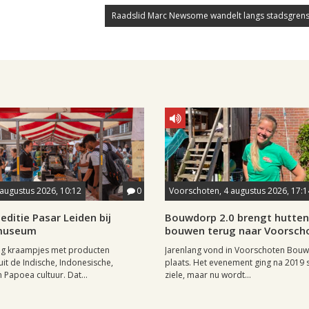
Raadslid Marc Newsome wandelt langs stadsgrens
 augustus 2026, 10:12
0
Voorschoten, 4 augustus 2026, 17:1
editie Pasar Leiden bij
Bouwdorp 2.0 brengt hutten
museum
bouwen terug naar Voorsch
tig kraampjes met producten
Jarenlang vond in Voorschoten Bou
uit de Indische, Indonesische,
plaats. Het evenement ging na 2019 st
 Papoea cultuur. Dat...
ziele, maar nu wordt...