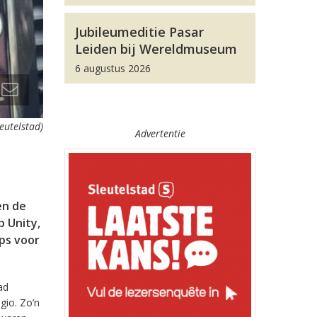
Jubileumeditie Pasar
Leiden bij Wereldmuseum
6 augustus 2026
leutelstad)
Advertentie
en de
 Unity,
pps voor
ad
gio. Zo’n