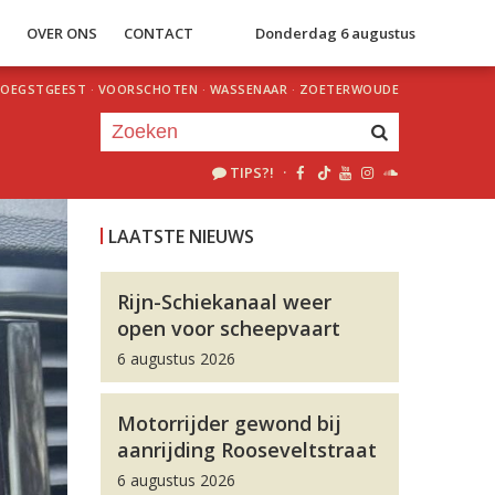
S
OVER ONS
CONTACT
Donderdag 6 augustus
OEGSTGEEST
·
VOORSCHOTEN
·
WASSENAAR
·
ZOETERWOUDE
TIPS?!
·
Je luistert nu naar
uur 1 van 0
LAATSTE NIEUWS
«
Vorig uur
Volgend uur
»
Rijn-Schiekanaal weer
open voor scheepvaart
6 augustus 2026
Motorrijder gewond bij
aanrijding Rooseveltstraat
6 augustus 2026