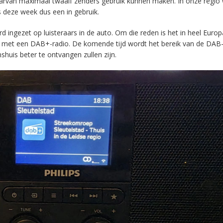
aarvan maximaal twaalf zenders gebruik kunnen maken. In onze regio
s deze week dus een in gebruik.
ingezet op luisteraars in de auto. Om die reden is het in heel Europ
en met een DAB+-radio. De komende tijd wordt het bereik van de DAB
huis beter te ontvangen zullen zijn.