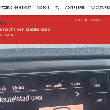
UITZENDING GEMIST
VIDEO’S
TV
ADVERTEREN
VACATURE
LEIDEN
·
LEIDERDORP
·
RAKS:
e nacht van Sleutelstad
0 - 6.00 uur