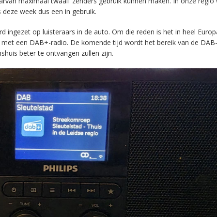
aarvan maximaal twaalf zenders gebruik kunnen maken. In onze regio
s deze week dus een in gebruik.
ingezet op luisteraars in de auto. Om die reden is het in heel Europ
en met een DAB+-radio. De komende tijd wordt het bereik van de DAB
huis beter te ontvangen zullen zijn.