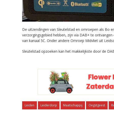
De uitzendingen van Sleutelstad en omroepen als Bo en 
verzorgingsgebied hebben, zijn via DAB+ te ontvangen
van kanaal 5C. Onder andere Omroep Midvliet uit Leids
Sleutelstad opzoeken kan het makkelijkste door de DAB
Leiden
Leiderdorp
Maatschappij
Oegstgeest
R