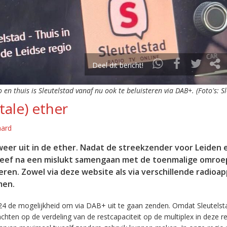
Deel dit bericht!
o en thuis is Sleutelstad vanaf nu ook te beluisteren via DAB+. (Foto's: S
tale) ether
aard
eer uit in de ether. Nadat de streekzender voor Leiden 
leef na een mislukt samengaan met de toenmalige omroep
eren. Zowel via deze website als via verschillende radioa
men.
24 de mogelijkheid om via DAB+ uit te gaan zenden. Omdat Sleutelst
en op de verdeling van de restcapaciteit op de multiplex in deze re