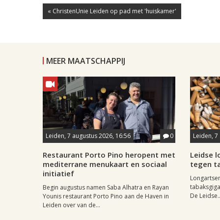
« ChristenUnie Leiden op pad met 'huiskamer'
MEER MAATSCHAPPIJ
Leiden, 7 augustus 2026, 16:56
0
Leiden, 7
Restaurant Porto Pino heropent met
Leidse 
mediterrane menukaart en sociaal
tegen ta
initiatief
Longartse
tabaksgigan
Begin augustus namen Saba Alhatra en Rayan
De Leidse..
Younis restaurant Porto Pino aan de Haven in
Leiden over van de...