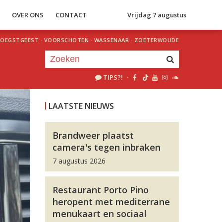
S
OVER ONS
CONTACT
Vrijdag 7 augustus
OEGSTGEEST
·
VOORSCHOTEN
·
WASSENAAR
·
ZOETERWOUDE
TIPS?!
·
Je luistert nu naar
uur 1 van 0
LAATSTE NIEUWS
«
Vorig uur
Volgend uur
»
Brandweer plaatst
camera's tegen inbraken
7 augustus 2026
Restaurant Porto Pino
heropent met mediterrane
menukaart en sociaal