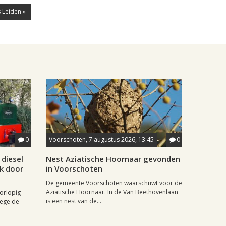
 Leiden »
0
Voorschoten, 7 augustus 2026, 13:45
0
diesel
Nest Aziatische Hoornaar gevonden
jk door
in Voorschoten
De gemeente Voorschoten waarschuwt voor de
Aziatische Hoornaar. In de Van Beethovenlaan
oorlopig
is een nest van de...
wege de