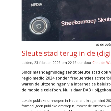
In de aut
Sleutelstad terug in de (digi
Leiden, 23 februari 2026 om 22:16 uur door
Chris de W
Sinds maandagmiddag zendt Sleutelstad ook w
regio medio 2024 zonder frequenties achterb
waren de uitzendingen via internet te beluist
de mobiele telefoon. Nu is daar DAB+ bijgeko
Lokale publieke omroepen in Nederland kregen eind 20
formeel geen publieke omroep is, moest de omroep wacht