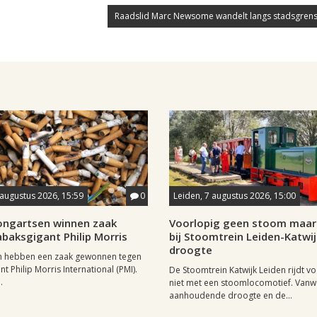
Raadslid Marc Newsome wandelt langs stadsgrens
 augustus 2026, 15:59
0
Leiden, 7 augustus 2026, 15:00
longartsen winnen zaak
Voorlopig geen stoom maar 
baksgigant Philip Morris
bij Stoomtrein Leiden-Katwi
droogte
n hebben een zaak gewonnen tegen
t Philip Morris International (PMI).
De Stoomtrein Katwijk Leiden rijdt v
.
niet met een stoomlocomotief. Van
aanhoudende droogte en de...