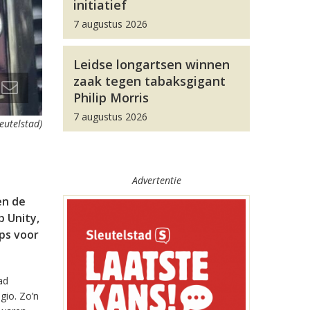
initiatief
7 augustus 2026
Leidse longartsen winnen
zaak tegen tabaksgigant
Philip Morris
7 augustus 2026
leutelstad)
Advertentie
en de
 Unity,
pps voor
ad
gio. Zo’n