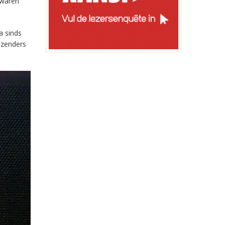
 waren
a sinds
-zenders