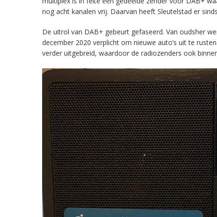
multiplex is in feite een gedeelde zender voor DAB+ w
nog acht kanalen vrij. Daarvan heeft Sleutelstad er sind
De uitrol van DAB+ gebeurt gefaseerd. Van oudsher werd 
december 2020 verplicht om nieuwe auto’s uit te rust
verder uitgebreid, waardoor de radiozenders ook binnens