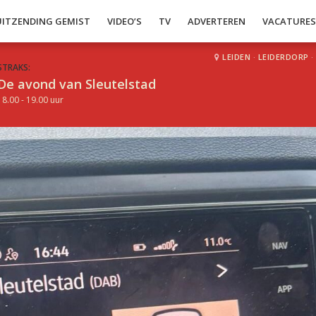
UITZENDING GEMIST
VIDEO’S
TV
ADVERTEREN
VACATURE
LEIDEN
·
LEIDERDORP
·
STRAKS:
De avond van Sleutelstad
18.00 - 19.00 uur