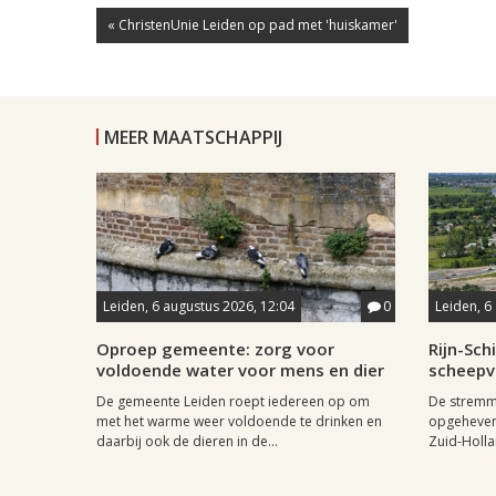
« ChristenUnie Leiden op pad met 'huiskamer'
MEER MAATSCHAPPIJ
Leiden, 6 augustus 2026, 12:04
0
Leiden, 6
Oproep gemeente: zorg voor
Rijn-Sc
voldoende water voor mens en dier
scheepv
De gemeente Leiden roept iedereen op om
De stremmi
met het warme weer voldoende te drinken en
opgeheven
daarbij ook de dieren in de...
Zuid-Holla