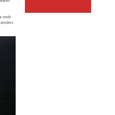
 waren
a sinds
-zenders