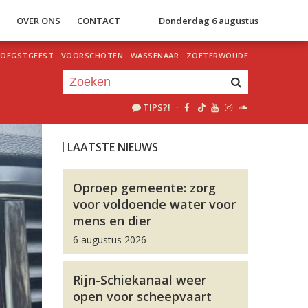
S
OVER ONS
CONTACT
Donderdag 6 augustus
OEGSTGEEST
·
VOORSCHOTEN
·
WASSENAAR
·
ZOETERWOUDE
TIPS?!
·
Je luistert nu naar
uur 1 van 0
LAATSTE NIEUWS
«
Vorig uur
Volgend uur
»
Oproep gemeente: zorg
voor voldoende water voor
mens en dier
6 augustus 2026
Rijn-Schiekanaal weer
open voor scheepvaart