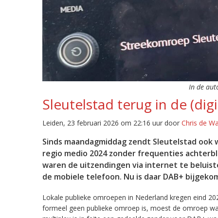
In de aut
Sleutelstad terug in de (digi
Leiden, 23 februari 2026 om 22:16 uur door
Chris de W
Sinds maandagmiddag zendt Sleutelstad ook w
regio medio 2024 zonder frequenties achterb
waren de uitzendingen via internet te beluist
de mobiele telefoon. Nu is daar DAB+ bijgeko
Lokale publieke omroepen in Nederland kregen eind 20
formeel geen publieke omroep is, moest de omroep wacht