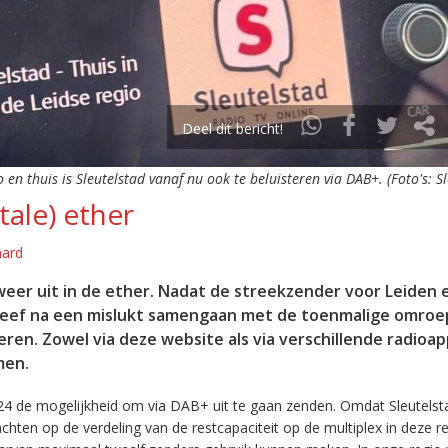
Deel dit bericht!
o en thuis is Sleutelstad vanaf nu ook te beluisteren via DAB+. (Foto's: S
tale) ether
aard
eer uit in de ether. Nadat de streekzender voor Leiden 
leef na een mislukt samengaan met de toenmalige omroep
eren. Zowel via deze website als via verschillende radioa
men.
24 de mogelijkheid om via DAB+ uit te gaan zenden. Omdat Sleutelst
en op de verdeling van de restcapaciteit op de multiplex in deze re