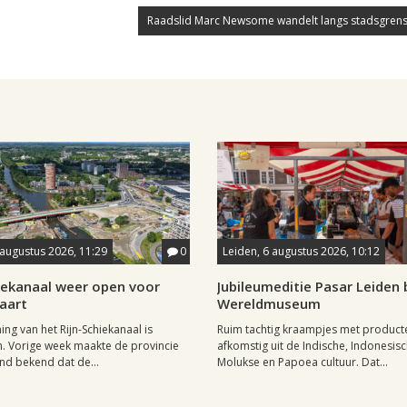
Raadslid Marc Newsome wandelt langs stadsgrens
 augustus 2026, 11:29
0
Leiden, 6 augustus 2026, 10:12
hiekanaal weer open voor
Jubileumeditie Pasar Leiden b
aart
Wereldmuseum
ng van het Rijn-Schiekanaal is
Ruim tachtig kraampjes met product
. Vorige week maakte de provincie
afkomstig uit de Indische, Indonesisc
nd bekend dat de...
Molukse en Papoea cultuur. Dat...