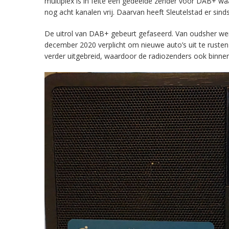
multiplex is in feite een gedeelde zender voor DAB+ w
nog acht kanalen vrij. Daarvan heeft Sleutelstad er sind
De uitrol van DAB+ gebeurt gefaseerd. Van oudsher werd 
december 2020 verplicht om nieuwe auto’s uit te rust
verder uitgebreid, waardoor de radiozenders ook binnens