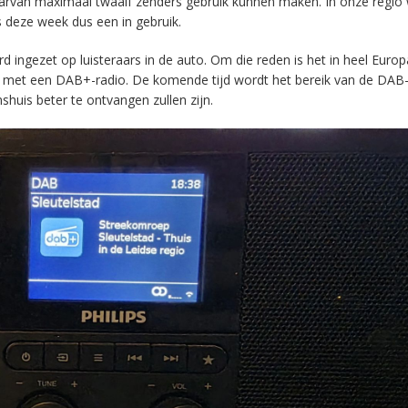
aarvan maximaal twaalf zenders gebruik kunnen maken. In onze regio
s deze week dus een in gebruik.
ingezet op luisteraars in de auto. Om die reden is het in heel Europ
en met een DAB+-radio. De komende tijd wordt het bereik van de DAB
huis beter te ontvangen zullen zijn.