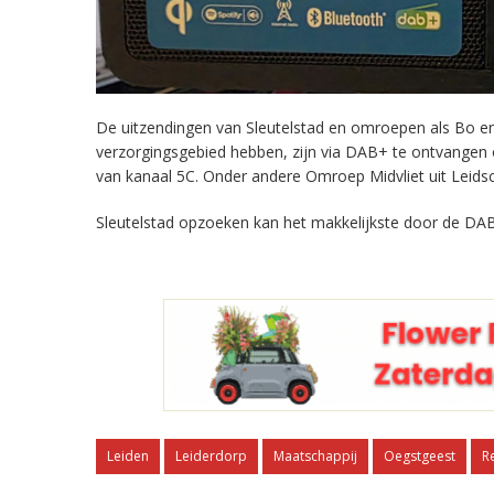
De uitzendingen van Sleutelstad en omroepen als Bo en 
verzorgingsgebied hebben, zijn via DAB+ te ontvangen
van kanaal 5C. Onder andere Omroep Midvliet uit Leids
Sleutelstad opzoeken kan het makkelijkste door de DAB
Leiden
Leiderdorp
Maatschappij
Oegstgeest
R