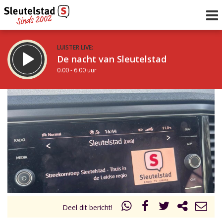
LUISTER LIVE:
De nacht van Sleutelstad
0.00 - 6.00 uur
STRAKS:
De ochtend van Sleutelstad
6.00 - 12.00 uur
uur 1 van 0
Vorig uur
Volgend uur
Inklappen
Deel dit bericht!