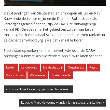
De uitzendingen van Sleutelstad en omroepen als Bo en RTV
Katwijk die de Leidse regio en de Duin- en Bollenstreek als
verzorgingsgebied hebben, zijn via DAB+ te ontvangen op
kanaal 9D. Omroepen in het gebied ten zuiden van Leiden
maken gebruik van kanaal 5C. Onder andere Omroep Midvliet uit
Leidschendam-Voorburg is via dat kanaal te horen.
Sleutelstad opzoeken kan het makkelijkste door de DAB+
ontvanger automatisch alle zenders opnieuw te laten scannen.
Leiden
Leiderdorp
Maatschappij
Oegstgeest
Regio
Voorschoten
Wassenaar
Zoeterwoude
« ChristenUnie Leiden op pad met 'huiskamer'
Raadslid Marc Newsome wandelt langs stadsgrens Leiden »