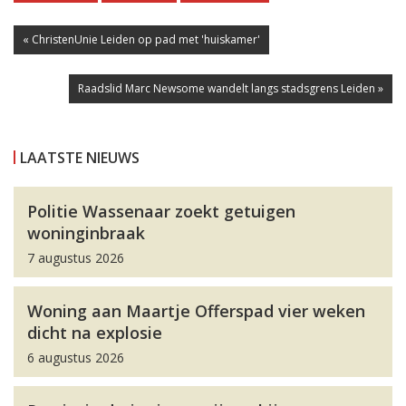
« ChristenUnie Leiden op pad met 'huiskamer'
Raadslid Marc Newsome wandelt langs stadsgrens Leiden »
LAATSTE NIEUWS
Politie Wassenaar zoekt getuigen
woninginbraak
7 augustus 2026
Woning aan Maartje Offerspad vier weken
dicht na explosie
6 augustus 2026