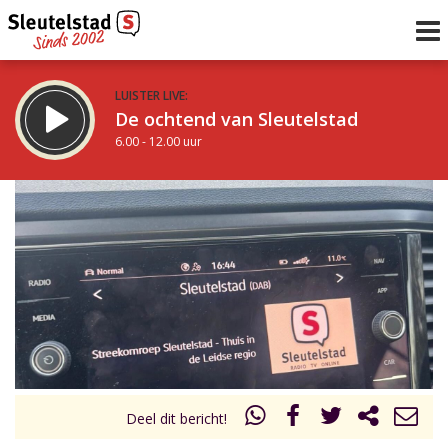
LUISTER LIVE:
De ochtend van Sleutelstad
6.00 - 12.00 uur
STRAKS:
De middag van Sleutelstad
12.00 - 18.00 uur
uur 1 van 0
Vorig uur
Volgend uur
Inklappen
Deel dit bericht!