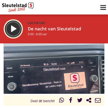
LUISTER LIVE:
De nacht van Sleutelstad
0.00 - 6.00 uur
STRAKS:
De ochtend van Sleutelstad
6.00 - 12.00 uur
uur 1 van 0
Vorig uur
Volgend uur
Inklappen
Deel dit bericht!