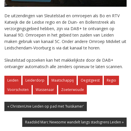
De uitzendingen van Sleutelstad en omroepen als Bo en RTV
Katwijk die de Leidse regio en de Duin- en Bollenstreek als
verzorgingsgebied hebben, zijn via DAB+ te ontvangen op
kanaal 9D. Omroepen in het gebied ten zuiden van Leiden
maken gebruik van kanaal 5C. Onder andere Omroep Midvliet uit
Leidschendam-Voorburg is via dat kanaal te horen.
Sleutelstad opzoeken kan het makkelijkste door de DAB+
ontvanger automatisch alle zenders opnieuw te laten scannen.
Leiden
Leiderdorp
Maatschappij
Oegstgeest
Regio
Voorschoten
Wassenaar
Zoeterwoude
« ChristenUnie Leiden op pad met 'huiskamer'
Raadslid Marc Newsome wandelt langs stadsgrens Leiden »