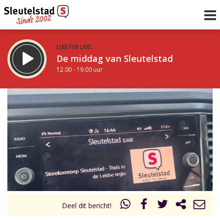
LUISTER LIVE:
De middag van Sleutelstad
12.00 - 19.00 uur
STRAKS:
De avond van Sleutelstad
19.00 - 22.00 uur
uur 1 van 0
Vorig uur
Volgend uur
Inklappen
Deel dit bericht!