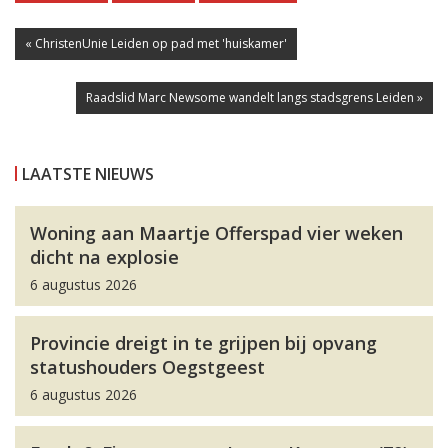
« ChristenUnie Leiden op pad met 'huiskamer'
Raadslid Marc Newsome wandelt langs stadsgrens Leiden »
LAATSTE NIEUWS
Woning aan Maartje Offerspad vier weken
dicht na explosie
6 augustus 2026
Provincie dreigt in te grijpen bij opvang
statushouders Oegstgeest
6 augustus 2026