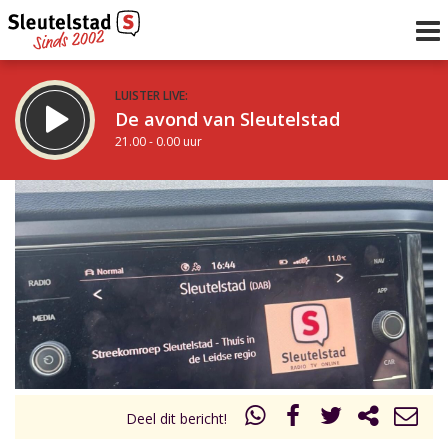
LUISTER LIVE:
De avond van Sleutelstad
21.00 - 0.00 uur
STRAKS:
De nacht van Sleutelstad
0.00 - 6.00 uur
uur 1 van 0
Vorig uur
Volgend uur
Inklappen
Deel dit bericht!