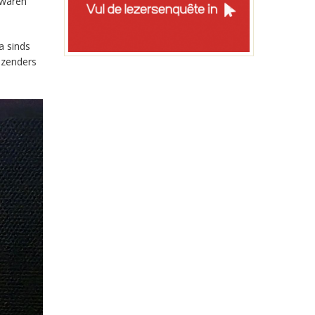
 waren
a sinds
-zenders