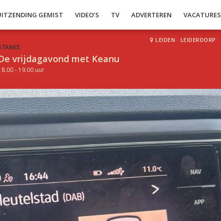
UITZENDING GEMIST
VIDEO’S
TV
ADVERTEREN
VACATURE
LEIDEN
·
LEIDERDORP
·
STRAKS:
De vrijdagavond met Keanu
18.00 - 19.00 uur