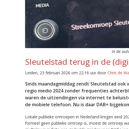
In de aut
Sleutelstad terug in de (digi
Leiden, 23 februari 2026 om 22:16 uur door
Chris de W
Sinds maandagmiddag zendt Sleutelstad ook w
regio medio 2024 zonder frequenties achterb
waren de uitzendingen via internet te beluist
de mobiele telefoon. Nu is daar DAB+ bijgeko
Lokale publieke omroepen in Nederland kregen eind 20
formeel geen publieke omroep is, moest de omroep wacht