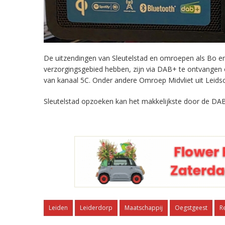
De uitzendingen van Sleutelstad en omroepen als Bo en 
verzorgingsgebied hebben, zijn via DAB+ te ontvangen
van kanaal 5C. Onder andere Omroep Midvliet uit Leids
Sleutelstad opzoeken kan het makkelijkste door de DAB
Leiden
Leiderdorp
Maatschappij
Oegstgeest
R