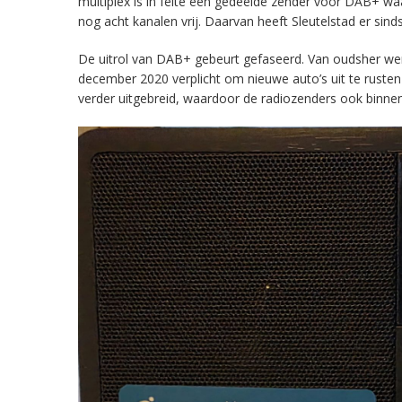
multiplex is in feite een gedeelde zender voor DAB+ w
nog acht kanalen vrij. Daarvan heeft Sleutelstad er sind
De uitrol van DAB+ gebeurt gefaseerd. Van oudsher werd 
december 2020 verplicht om nieuwe auto’s uit te rust
verder uitgebreid, waardoor de radiozenders ook binnens