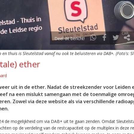
Deel dit bericht!
o en thuis is Sleutelstad vanaf nu ook te beluisteren via DAB+. (Foto's: S
tale) ether
aard
eer uit in de ether. Nadat de streekzender voor Leiden 
leef na een mislukt samengaan met de toenmalige omroep
eren. Zowel via deze website als via verschillende radioa
men.
24 de mogelijkheid om via DAB+ uit te gaan zenden. Omdat Sleutelst
en op de verdeling van de restcapaciteit op de multiplex in deze re