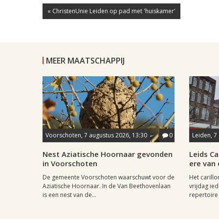
« ChristenUnie Leiden op pad met 'huiskamer'
MEER MAATSCHAPPIJ
Voorschoten, 7 augustus 2026, 13:30
0
Leiden, 7
Nest Aziatische Hoornaar gevonden
Leids Ca
in Voorschoten
ere van
De gemeente Voorschoten waarschuwt voor de
Het carill
Aziatische Hoornaar. In de Van Beethovenlaan
vrijdag ied
is een nest van de...
repertoire 