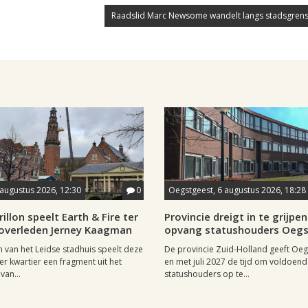
Raadslid Marc Newsome wandelt langs stadsgrens
 augustus 2026, 12:30
0
Oegstgeest, 6 augustus 2026, 18:28
rillon speelt Earth & Fire ter
Provincie dreigt in te grijpen 
 overleden Jerney Kaagman
opvang statushouders Oeg
on van het Leidse stadhuis speelt deze
De provincie Zuid-Holland geeft Oeg
er kwartier een fragment uit het
en met juli 2027 de tijd om voldoen
van...
statushouders op te...