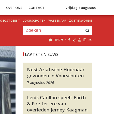
S
OVER ONS
CONTACT
Vrijdag 7 augustus
OEGSTGEEST
·
VOORSCHOTEN
·
WASSENAAR
·
ZOETERWOUDE
TIPS?!
·
Je luistert nu naar
uur 1 van 0
LAATSTE NIEUWS
«
Vorig uur
Volgend uur
»
Nest Aziatische Hoornaar
gevonden in Voorschoten
7 augustus 2026
Leids Carillon speelt Earth
& Fire ter ere van
overleden Jerney Kaagman