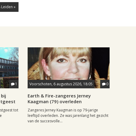
 Leiden »
1
Voorschoten, 6 augustus 2026, 18:05
0
bij
Earth & Fire-zangeres Jerney
stgeest
Kaagman (79) overleden
stgeest tot
Zangeres Jerney Kaagman is op 79-jarige
de
leeftijd overleden. Ze was jarenlang het gezicht
van de succesvolle...