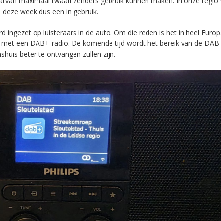
aarvan maximaal twaalf zenders gebruik kunnen maken. In onze regio
s deze week dus een in gebruik.
ingezet op luisteraars in de auto. Om die reden is het in heel Europ
en met een DAB+-radio. De komende tijd wordt het bereik van de DAB
huis beter te ontvangen zullen zijn.