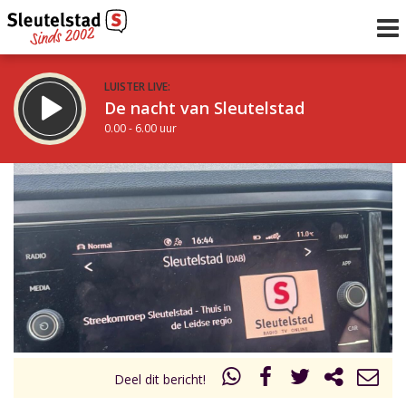
LUISTER LIVE:
De nacht van Sleutelstad
0.00 - 6.00 uur
STRAKS:
De ochtend van Sleutelstad
6.00 - 12.00 uur
uur 1 van 0
Vorig uur
Volgend uur
Inklappen
Deel dit bericht!