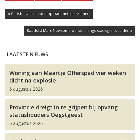
« ChristenUnie Leiden op pad met 'huiskamer'
Raadslid Marc Newsome wandelt langs stadsgrens Leiden »
LAATSTE NIEUWS
Woning aan Maartje Offerspad vier weken
dicht na explosie
6 augustus 2026
Provincie dreigt in te grijpen bij opvang
statushouders Oegstgeest
6 augustus 2026