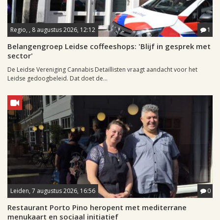
Regio, , 8 augustus 2026, 12:12
1
Belangengroep Leidse coffeeshops: 'Blijf in gesprek met
sector'
De Leidse Vereniging Cannabis Detaillisten vraagt aandacht voor het
Leidse gedoogbeleid. Dat doet de...
Leiden, 7 augustus 2026, 16:56
0
Restaurant Porto Pino heropent met mediterrane
menukaart en sociaal initiatief