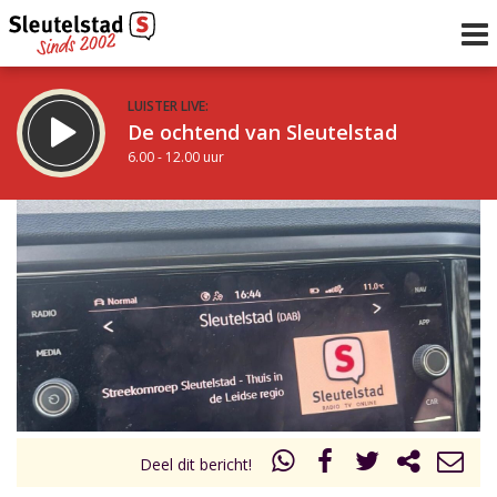
LUISTER LIVE:
De ochtend van Sleutelstad
6.00 - 12.00 uur
STRAKS:
De middag van Sleutelstad
12.00 - 19.00 uur
uur 1 van 0
Vorig uur
Volgend uur
Inklappen
Deel dit bericht!