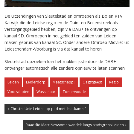
De uitzendingen van Sleutelstad en omroepen als Bo en RTV
Katwijk die de Leidse regio en de Duin- en Bollenstreek als
verzorgingsgebied hebben, zijn via DAB+ te ontvangen op
kanaal 9D. Omroepen in het gebied ten zuiden van Leiden
maken gebruik van kanaal 5C. Onder andere Omroep Midvliet uit
Leidschendam-Voorburg is via dat kanaal te horen.
Sleutelstad opzoeken kan het makkelijkste door de DAB+
ontvanger automatisch alle zenders opnieuw te laten scannen.
Leiden
Leiderdorp
Maatschappij
Oegstgeest
Regio
Voorschoten
Wassenaar
Zoeterwoude
« ChristenUnie Leiden op pad met 'huiskamer'
Raadslid Marc Newsome wandelt langs stadsgrens Leiden »