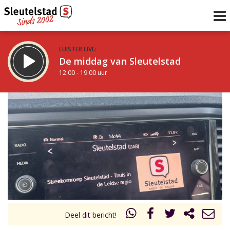
LUISTER LIVE:
De middag van Sleutelstad
12.00 - 19.00 uur
STRAKS:
De avond van Sleutelstad
19.00 - 22.00 uur
uur 1 van 0
Vorig uur
Volgend uur
Inklappen
Deel dit bericht!