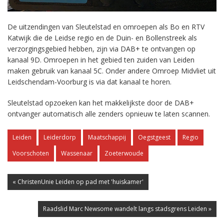
De uitzendingen van Sleutelstad en omroepen als Bo en RTV
Katwijk die de Leidse regio en de Duin- en Bollenstreek als
verzorgingsgebied hebben, zijn via DAB+ te ontvangen op
kanaal 9D. Omroepen in het gebied ten zuiden van Leiden
maken gebruik van kanaal 5C. Onder andere Omroep Midvliet uit
Leidschendam-Voorburg is via dat kanaal te horen.
Sleutelstad opzoeken kan het makkelijkste door de DAB+
ontvanger automatisch alle zenders opnieuw te laten scannen.
Leiden
Leiderdorp
Maatschappij
Oegstgeest
Regio
Voorschoten
Wassenaar
Zoeterwoude
« ChristenUnie Leiden op pad met 'huiskamer'
Raadslid Marc Newsome wandelt langs stadsgrens Leiden »