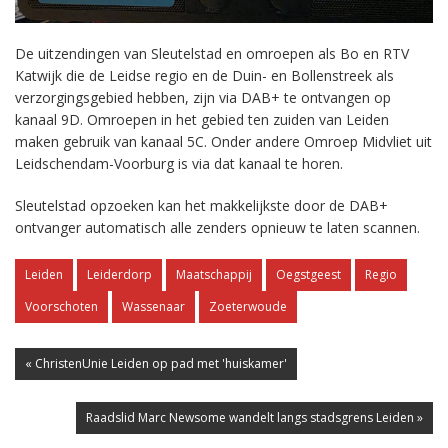
De uitzendingen van Sleutelstad en omroepen als Bo en RTV
Katwijk die de Leidse regio en de Duin- en Bollenstreek als
verzorgingsgebied hebben, zijn via DAB+ te ontvangen op
kanaal 9D. Omroepen in het gebied ten zuiden van Leiden
maken gebruik van kanaal 5C. Onder andere Omroep Midvliet uit
Leidschendam-Voorburg is via dat kanaal te horen.
Sleutelstad opzoeken kan het makkelijkste door de DAB+
ontvanger automatisch alle zenders opnieuw te laten scannen.
Leiden
Leiderdorp
Maatschappij
Oegstgeest
Regio
Voorschoten
Wassenaar
Zoeterwoude
« ChristenUnie Leiden op pad met 'huiskamer'
Raadslid Marc Newsome wandelt langs stadsgrens Leiden »