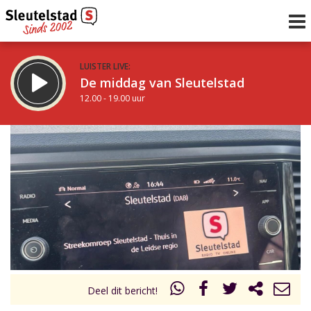
LUISTER LIVE:
De middag van Sleutelstad
12.00 - 19.00 uur
STRAKS:
De avond van Sleutelstad
19.00 - 22.00 uur
uur 1 van 0
Vorig uur
Volgend uur
Inklappen
Deel dit bericht!