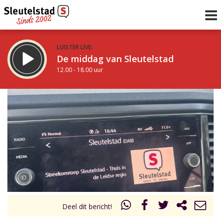
LUISTER LIVE:
De middag van Sleutelstad
12.00 - 18.00 uur
STRAKS:
De vrijdagavond met Keanu
18.00 - 19.00 uur
uur 1 van 0
Vorig uur
Volgend uur
Inklappen
Deel dit bericht!