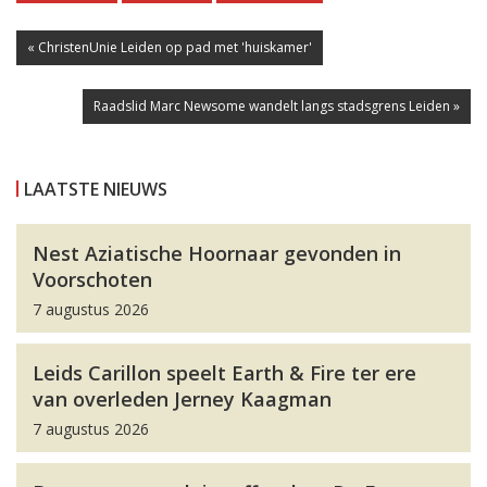
« ChristenUnie Leiden op pad met 'huiskamer'
Raadslid Marc Newsome wandelt langs stadsgrens Leiden »
LAATSTE NIEUWS
Nest Aziatische Hoornaar gevonden in
Voorschoten
7 augustus 2026
Leids Carillon speelt Earth & Fire ter ere
van overleden Jerney Kaagman
7 augustus 2026