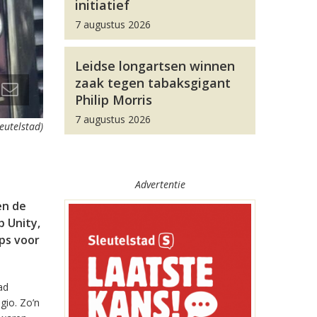
initiatief
7 augustus 2026
Leidse longartsen winnen
zaak tegen tabaksgigant
Philip Morris
7 augustus 2026
leutelstad)
Advertentie
en de
 Unity,
pps voor
ad
gio. Zo’n