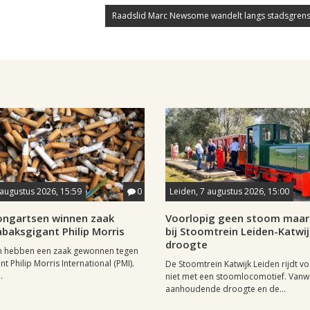
Raadslid Marc Newsome wandelt langs stadsgrens
 augustus 2026, 15:59
0
Leiden, 7 augustus 2026, 15:00
longartsen winnen zaak
Voorlopig geen stoom maar 
baksgigant Philip Morris
bij Stoomtrein Leiden-Katwi
droogte
n hebben een zaak gewonnen tegen
t Philip Morris International (PMI).
De Stoomtrein Katwijk Leiden rijdt v
.
niet met een stoomlocomotief. Van
aanhoudende droogte en de...