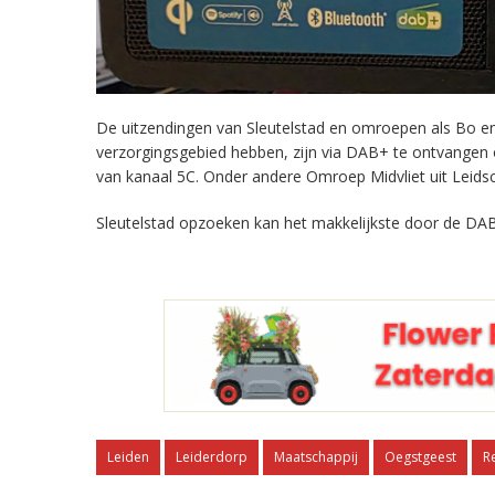
De uitzendingen van Sleutelstad en omroepen als Bo en 
verzorgingsgebied hebben, zijn via DAB+ te ontvangen
van kanaal 5C. Onder andere Omroep Midvliet uit Leids
Sleutelstad opzoeken kan het makkelijkste door de DAB
Leiden
Leiderdorp
Maatschappij
Oegstgeest
R