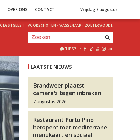
S
OVER ONS
CONTACT
Vrijdag 7 augustus
OEGSTGEEST
·
VOORSCHOTEN
·
WASSENAAR
·
ZOETERWOUDE
TIPS?!
·
Je luistert nu naar
uur 1 van 0
LAATSTE NIEUWS
«
Vorig uur
Volgend uur
»
Brandweer plaatst
camera's tegen inbraken
7 augustus 2026
Restaurant Porto Pino
heropent met mediterrane
menukaart en sociaal