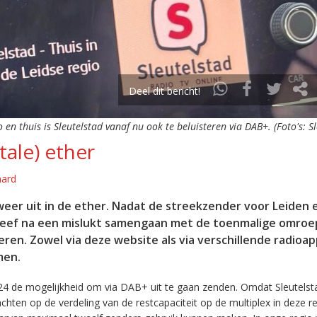
Deel dit bericht!
o en thuis is Sleutelstad vanaf nu ook te beluisteren via DAB+. (Foto's: S
tale) ether
aard
eer uit in de ether. Nadat de streekzender voor Leiden 
leef na een mislukt samengaan met de toenmalige omroep
eren. Zowel via deze website als via verschillende radioa
men.
24 de mogelijkheid om via DAB+ uit te gaan zenden. Omdat Sleutelst
en op de verdeling van de restcapaciteit op de multiplex in deze re