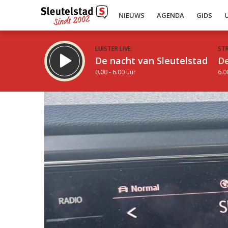
NIEUWS
AGENDA
GIDS
LUISTER LIVE:
ST
De nacht van Sleutelstad
De
0.00 - 6.00 uur
6.0
Inklappen