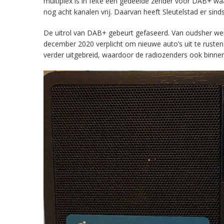
multiplex is in feite een gedeelde zender voor DAB+ w
nog acht kanalen vrij. Daarvan heeft Sleutelstad er sind
De uitrol van DAB+ gebeurt gefaseerd. Van oudsher werd 
december 2020 verplicht om nieuwe auto’s uit te rust
verder uitgebreid, waardoor de radiozenders ook binnens