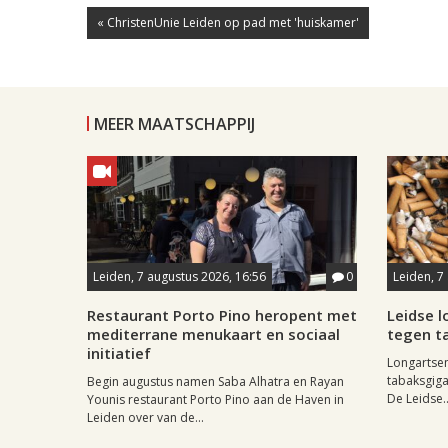
« ChristenUnie Leiden op pad met 'huiskamer'
MEER MAATSCHAPPIJ
Leiden, 7 augustus 2026, 16:56
0
Leiden, 7
Restaurant Porto Pino heropent met
Leidse 
mediterrane menukaart en sociaal
tegen ta
initiatief
Longartse
tabaksgigan
Begin augustus namen Saba Alhatra en Rayan
De Leidse..
Younis restaurant Porto Pino aan de Haven in
Leiden over van de...