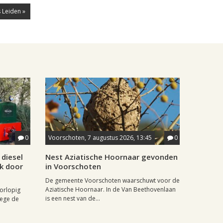
 Leiden »
0
Voorschoten, 7 augustus 2026, 13:45
0
diesel
Nest Aziatische Hoornaar gevonden
jk door
in Voorschoten
De gemeente Voorschoten waarschuwt voor de
Aziatische Hoornaar. In de Van Beethovenlaan
oorlopig
is een nest van de...
wege de