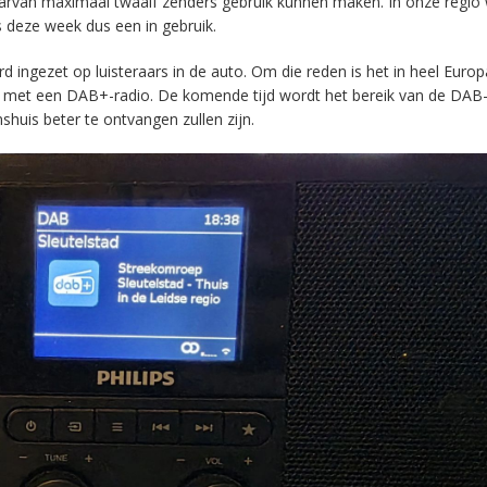
aarvan maximaal twaalf zenders gebruik kunnen maken. In onze regio
s deze week dus een in gebruik.
ingezet op luisteraars in de auto. Om die reden is het in heel Europ
en met een DAB+-radio. De komende tijd wordt het bereik van de DAB
huis beter te ontvangen zullen zijn.