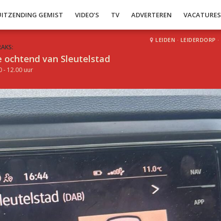
UITZENDING GEMIST
VIDEO’S
TV
ADVERTEREN
VACATURE
LEIDEN
·
LEIDERDORP
·
RAKS:
 ochtend van Sleutelstad
0 - 12.00 uur