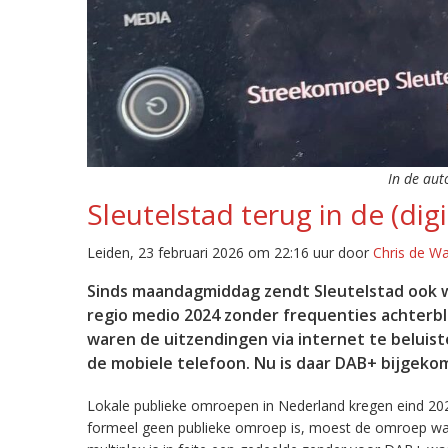
In de aut
Sleutelstad terug in de (digi
Leiden, 23 februari 2026 om 22:16 uur door
Chris de W
Sinds maandagmiddag zendt Sleutelstad ook w
regio medio 2024 zonder frequenties achterb
waren de uitzendingen via internet te beluist
de mobiele telefoon. Nu is daar DAB+ bijgeko
Lokale publieke omroepen in Nederland kregen eind 20
formeel geen publieke omroep is, moest de omroep wacht