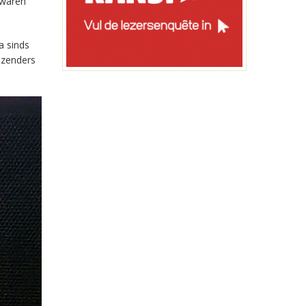
 waren
a sinds
-zenders