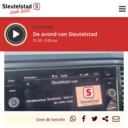
LUISTER LIVE:
De avond van Sleutelstad
21.00 - 0.00 uur
STRAKS:
De nacht van Sleutelstad
0.00 - 6.00 uur
uur 1 van 0
Vorig uur
Volgend uur
Inklappen
Deel dit bericht!