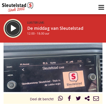
LUISTER LIVE:
De middag van Sleutelstad
12.00 - 18.00 uur
STRAKS:
De avond van Sleutelstad
18.00 - 19.00 uur
uur 1 van 0
Vorig uur
Volgend uur
Inklappen
Deel dit bericht!