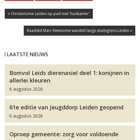
« ChristenUnie Leiden op pad met 'huiskamer'
Raadslid Marc Newsome wandelt langs stadsgrens Leiden »
LAATSTE NIEUWS
Bomvol Leids dierenasiel deel 1: konijnen in
allerlei kleuren
6 augustus 2026
61e editie van Jeugddorp Leiden geopend
6 augustus 2026
Oproep gemeente: zorg voor voldoende