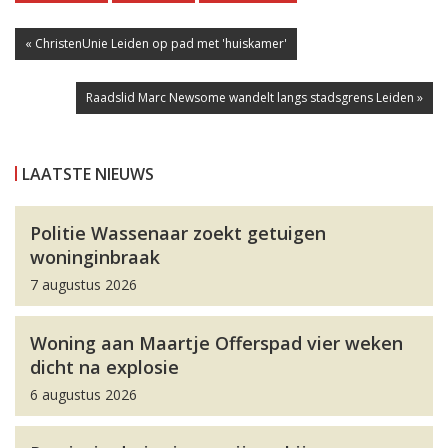
« ChristenUnie Leiden op pad met 'huiskamer'
Raadslid Marc Newsome wandelt langs stadsgrens Leiden »
LAATSTE NIEUWS
Politie Wassenaar zoekt getuigen
woninginbraak
7 augustus 2026
Woning aan Maartje Offerspad vier weken
dicht na explosie
6 augustus 2026