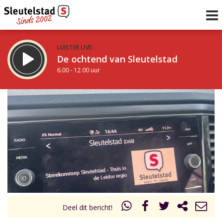
LUISTER LIVE:
De ochtend van Sleutelstad
6.00 - 12.00 uur
STRAKS:
De middag van Sleutelstad
12.00 - 18.00 uur
uur 1 van 0
Vorig uur
Volgend uur
Inklappen
Deel dit bericht!