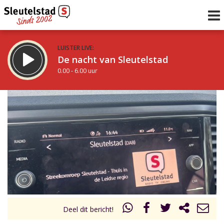
LUISTER LIVE:
De nacht van Sleutelstad
0.00 - 6.00 uur
STRAKS:
De ochtend van Sleutelstad
6.00 - 12.00 uur
uur 1 van 0
Vorig uur
Volgend uur
Inklappen
Deel dit bericht!