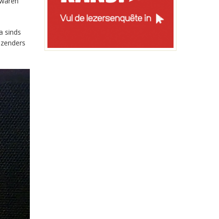
 waren
a sinds
-zenders