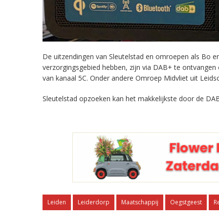
De uitzendingen van Sleutelstad en omroepen als Bo en 
verzorgingsgebied hebben, zijn via DAB+ te ontvangen
van kanaal 5C. Onder andere Omroep Midvliet uit Leids
Sleutelstad opzoeken kan het makkelijkste door de DAB
Leiden
Leiderdorp
Maatschappij
Oegstgeest
R