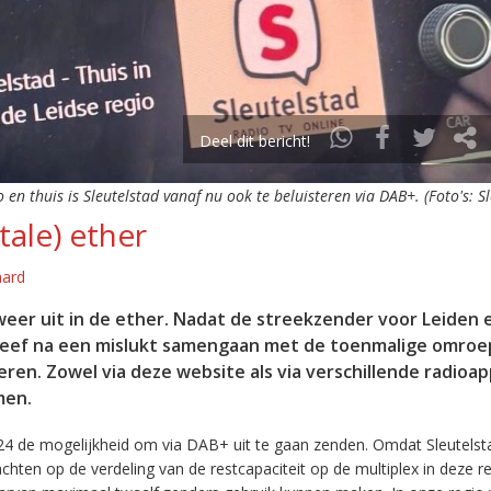
Deel dit bericht!
o en thuis is Sleutelstad vanaf nu ook te beluisteren via DAB+. (Foto's: S
tale) ether
aard
eer uit in de ether. Nadat de streekzender voor Leiden 
leef na een mislukt samengaan met de toenmalige omroep
eren. Zowel via deze website als via verschillende radioa
men.
24 de mogelijkheid om via DAB+ uit te gaan zenden. Omdat Sleutelst
en op de verdeling van de restcapaciteit op de multiplex in deze re