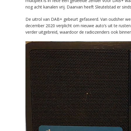
multiplex is in feite een gedeelde zender voor DAB+ w
nog acht kanalen vrij. Daarvan heeft Sleutelstad er sind
De uitrol van DAB+ gebeurt gefaseerd. Van oudsher werd 
december 2020 verplicht om nieuwe auto’s uit te rust
verder uitgebreid, waardoor de radiozenders ook binnens