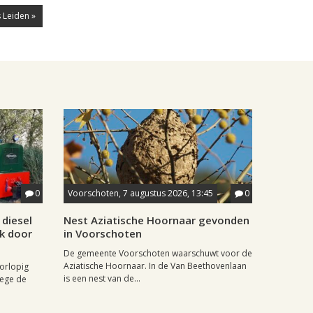
 Leiden »
0
Voorschoten, 7 augustus 2026, 13:45
0
diesel
Nest Aziatische Hoornaar gevonden
jk door
in Voorschoten
De gemeente Voorschoten waarschuwt voor de
Aziatische Hoornaar. In de Van Beethovenlaan
oorlopig
is een nest van de...
wege de