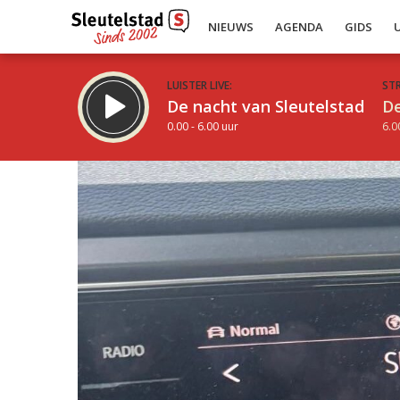
NIEUWS
AGENDA
GIDS
LUISTER LIVE:
ST
De nacht van Sleutelstad
De
0.00 - 6.00 uur
6.0
Inklappen