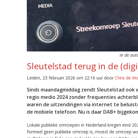
In de aut
Sleutelstad terug in de (digi
Leiden, 23 februari 2026 om 22:16 uur door
Chris de W
Sinds maandagmiddag zendt Sleutelstad ook w
regio medio 2024 zonder frequenties achterb
waren de uitzendingen via internet te beluist
de mobiele telefoon. Nu is daar DAB+ bijgeko
Lokale publieke omroepen in Nederland kregen eind 20
formeel geen publieke omroep is, moest de omroep wacht