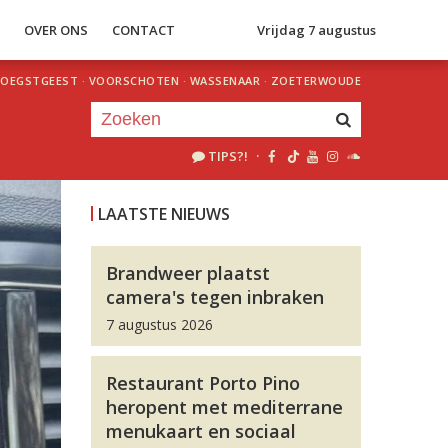
S
OVER ONS
CONTACT
Vrijdag 7 augustus
OEGSTGEEST
·
VOORSCHOTEN
·
WASSENAAR
·
ZOETERWOUDE
TIPS?!
·
Je luistert nu naar
uur 1 van 0
LAATSTE NIEUWS
«
Vorig uur
Volgend uur
»
Brandweer plaatst
camera's tegen inbraken
7 augustus 2026
Restaurant Porto Pino
heropent met mediterrane
menukaart en sociaal