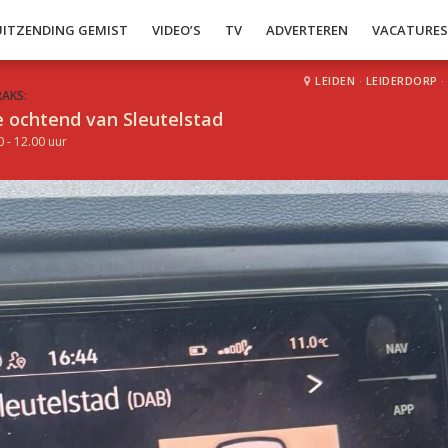
UITZENDING GEMIST
VIDEO’S
TV
ADVERTEREN
VACATURE
LEIDEN
·
LEIDERDORP
·
RAKS:
 ochtend van Sleutelstad
0 - 12.00 uur