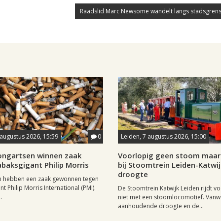
Raadslid Marc Newsome wandelt langs stadsgrens
 augustus 2026, 15:59
0
Leiden, 7 augustus 2026, 15:00
longartsen winnen zaak
Voorlopig geen stoom maar 
baksgigant Philip Morris
bij Stoomtrein Leiden-Katwi
droogte
n hebben een zaak gewonnen tegen
t Philip Morris International (PMI).
De Stoomtrein Katwijk Leiden rijdt v
.
niet met een stoomlocomotief. Van
aanhoudende droogte en de...