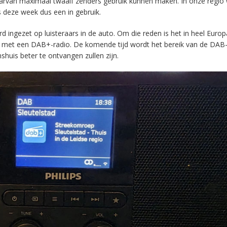
aarvan maximaal twaalf zenders gebruik kunnen maken. In onze regio
s deze week dus een in gebruik.
ingezet op luisteraars in de auto. Om die reden is het in heel Europ
en met een DAB+-radio. De komende tijd wordt het bereik van de DAB
huis beter te ontvangen zullen zijn.