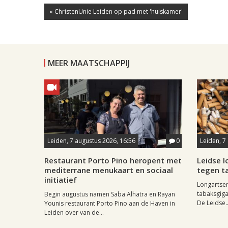
« ChristenUnie Leiden op pad met 'huiskamer'
MEER MAATSCHAPPIJ
Leiden, 7 augustus 2026, 16:56
0
Leiden, 7
Restaurant Porto Pino heropent met
Leidse 
mediterrane menukaart en sociaal
tegen ta
initiatief
Longartse
tabaksgigan
Begin augustus namen Saba Alhatra en Rayan
De Leidse..
Younis restaurant Porto Pino aan de Haven in
Leiden over van de...