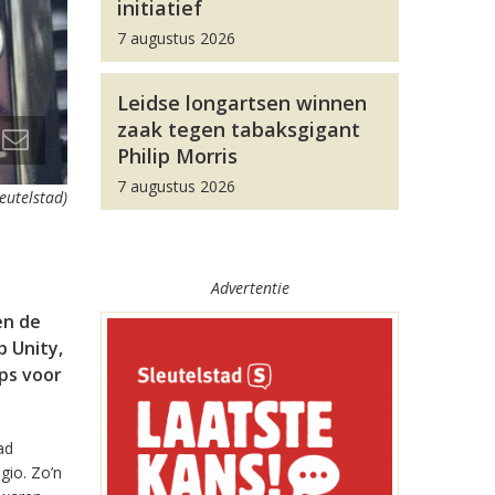
initiatief
7 augustus 2026
Leidse longartsen winnen
zaak tegen tabaksgigant
Philip Morris
7 augustus 2026
leutelstad)
Advertentie
en de
 Unity,
pps voor
ad
gio. Zo’n