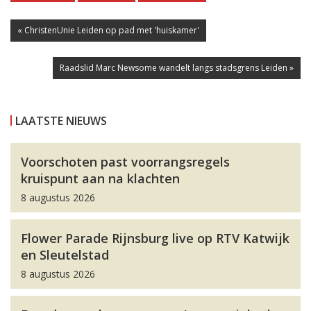
« ChristenUnie Leiden op pad met 'huiskamer'
Raadslid Marc Newsome wandelt langs stadsgrens Leiden »
LAATSTE NIEUWS
Voorschoten past voorrangsregels
kruispunt aan na klachten
8 augustus 2026
Flower Parade Rijnsburg live op RTV Katwijk
en Sleutelstad
8 augustus 2026