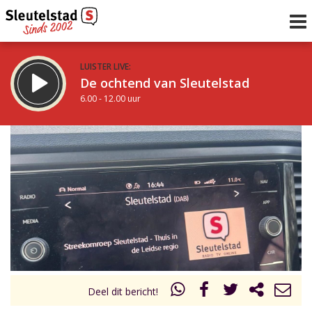
LUISTER LIVE:
De ochtend van Sleutelstad
6.00 - 12.00 uur
STRAKS:
De middag van Sleutelstad
12.00 - 17.00 uur
uur 1 van 0
Vorig uur
Volgend uur
Inklappen
Deel dit bericht!