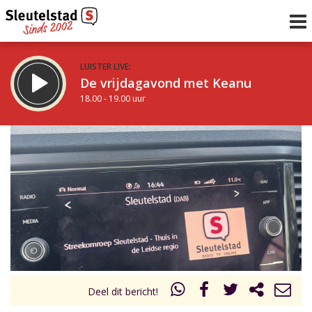
LUISTER LIVE:
De vrijdagavond met Keanu
18.00 - 19.00 uur
STRAKS:
De Vrijdagavond met Gijs
19.00 - 21.00 uur
uur 1 van 0
Vorig uur
Volgend uur
Inklappen
Deel dit bericht!