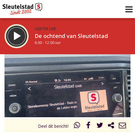
LUISTER LIVE:
De ochtend van Sleutelstad
6.00 - 12.00 uur
STRAKS:
De middag van Sleutelstad
12.00 - 17.00 uur
uur 1 van 0
Vorig uur
Volgend uur
Inklappen
Deel dit bericht!