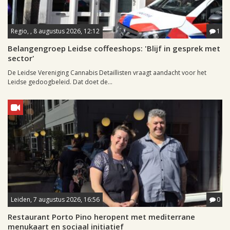
Regio, , 8 augustus 2026, 12:12
1
Belangengroep Leidse coffeeshops: 'Blijf in gesprek met
sector'
De Leidse Vereniging Cannabis Detaillisten vraagt aandacht voor het
Leidse gedoogbeleid. Dat doet de...
Leiden, 7 augustus 2026, 16:56
0
Restaurant Porto Pino heropent met mediterrane
menukaart en sociaal initiatief