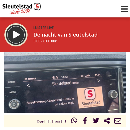
LUISTER LIVE:
De nacht van Sleutelstad
0.00 - 6.00 uur
STRAKS:
De ochtend van Sleutelstad
6.00 - 12.00 uur
uur 1 van 0
Vorig uur
Volgend uur
Inklappen
Deel dit bericht!