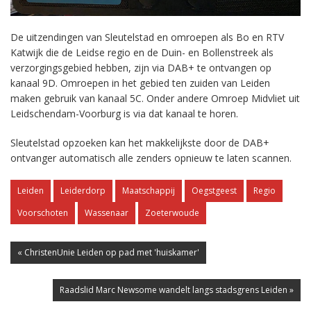
De uitzendingen van Sleutelstad en omroepen als Bo en RTV
Katwijk die de Leidse regio en de Duin- en Bollenstreek als
verzorgingsgebied hebben, zijn via DAB+ te ontvangen op
kanaal 9D. Omroepen in het gebied ten zuiden van Leiden
maken gebruik van kanaal 5C. Onder andere Omroep Midvliet uit
Leidschendam-Voorburg is via dat kanaal te horen.
Sleutelstad opzoeken kan het makkelijkste door de DAB+
ontvanger automatisch alle zenders opnieuw te laten scannen.
Leiden
Leiderdorp
Maatschappij
Oegstgeest
Regio
Voorschoten
Wassenaar
Zoeterwoude
« ChristenUnie Leiden op pad met 'huiskamer'
Raadslid Marc Newsome wandelt langs stadsgrens Leiden »