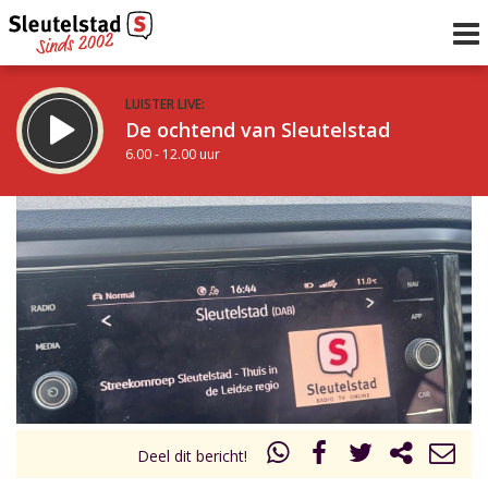
LUISTER LIVE:
De ochtend van Sleutelstad
6.00 - 12.00 uur
STRAKS:
De middag van Sleutelstad
12.00 - 18.00 uur
uur 1 van 0
Vorig uur
Volgend uur
Inklappen
Deel dit bericht!