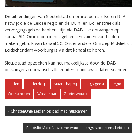
De uitzendingen van Sleutelstad en omroepen als Bo en RTV
Katwijk die de Leidse regio en de Duin- en Bollenstreek als
verzorgingsgebied hebben, zijn via DAB+ te ontvangen op
kanaal 9D. Omroepen in het gebied ten zuiden van Leiden
maken gebruik van kanaal 5C. Onder andere Omroep Midvliet uit
Leidschendam-Voorburg is via dat kanaal te horen.
Sleutelstad opzoeken kan het makkelijkste door de DAB+
ontvanger automatisch alle zenders opnieuw te laten scannen.
Leiden
Leiderdorp
Maatschappij
Oegstgeest
Regio
Voorschoten
Wassenaar
Zoeterwoude
« ChristenUnie Leiden op pad met 'huiskamer'
Raadslid Marc Newsome wandelt langs stadsgrens Leiden »