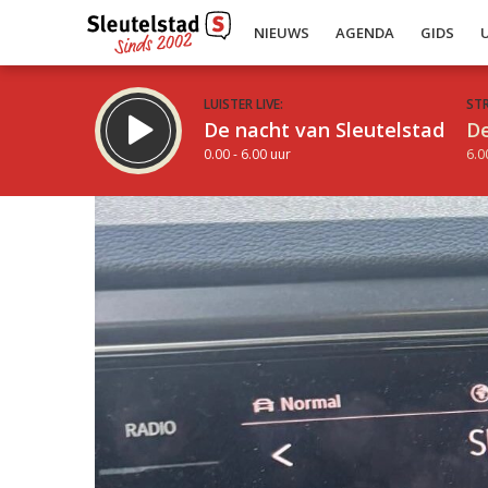
NIEUWS
AGENDA
GIDS
LUISTER LIVE:
ST
De nacht van Sleutelstad
De
0.00 - 6.00 uur
6.0
Inklappen