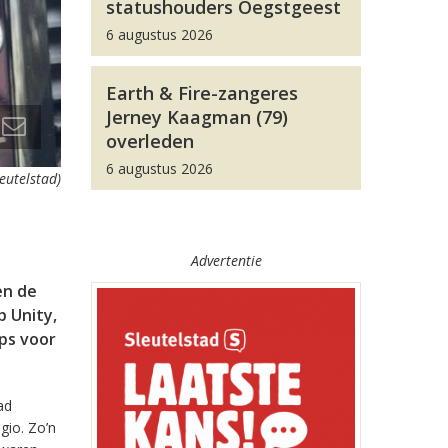
statushouders Oegstgeest
6 augustus 2026
Earth & Fire-zangeres
Jerney Kaagman (79)
overleden
6 augustus 2026
leutelstad)
Advertentie
en de
 Unity,
pps voor
ad
gio. Zo’n