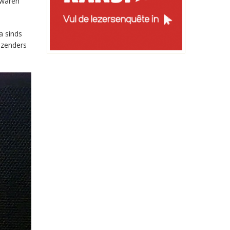
 waren
a sinds
-zenders