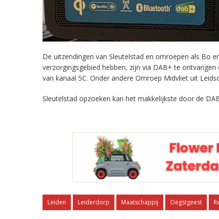
De uitzendingen van Sleutelstad en omroepen als Bo en 
verzorgingsgebied hebben, zijn via DAB+ te ontvangen
van kanaal 5C. Onder andere Omroep Midvliet uit Leids
Sleutelstad opzoeken kan het makkelijkste door de DAB
Leiden
Leiderdorp
Maatschappij
Oegstgeest
R