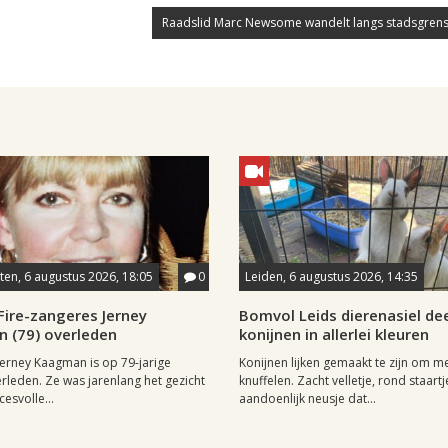
Raadslid Marc Newsome wandelt langs stadsgrens
en, 6 augustus 2026, 18:05
0
Leiden, 6 augustus 2026, 14:35
Fire-zangeres Jerney
Bomvol Leids dierenasiel dee
 (79) overleden
konijnen in allerlei kleuren
erney Kaagman is op 79-jarige
Konijnen lijken gemaakt te zijn om m
erleden. Ze was jarenlang het gezicht
knuffelen. Zacht velletje, rond staartj
esvolle...
aandoenlijk neusje dat...