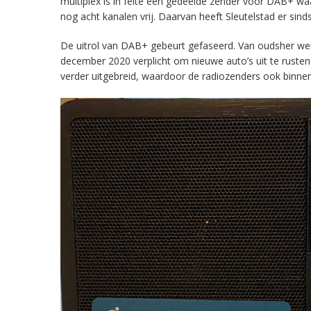
multiplex is in feite een gedeelde zender voor DAB+ w
nog acht kanalen vrij. Daarvan heeft Sleutelstad er sind
De uitrol van DAB+ gebeurt gefaseerd. Van oudsher werd 
december 2020 verplicht om nieuwe auto’s uit te rust
verder uitgebreid, waardoor de radiozenders ook binnens