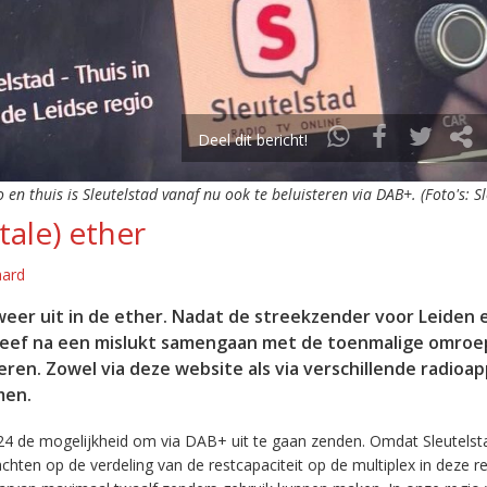
Deel dit bericht!
o en thuis is Sleutelstad vanaf nu ook te beluisteren via DAB+. (Foto's: S
tale) ether
aard
eer uit in de ether. Nadat de streekzender voor Leiden 
leef na een mislukt samengaan met de toenmalige omroep
eren. Zowel via deze website als via verschillende radioa
men.
24 de mogelijkheid om via DAB+ uit te gaan zenden. Omdat Sleutelst
en op de verdeling van de restcapaciteit op de multiplex in deze re