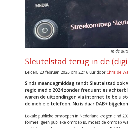
In de aut
Sleutelstad terug in de (digi
Leiden, 23 februari 2026 om 22:16 uur door
Chris de W
Sinds maandagmiddag zendt Sleutelstad ook w
regio medio 2024 zonder frequenties achterb
waren de uitzendingen via internet te beluist
de mobiele telefoon. Nu is daar DAB+ bijgeko
Lokale publieke omroepen in Nederland kregen eind 20
formeel geen publieke omroep is, moest de omroep wacht