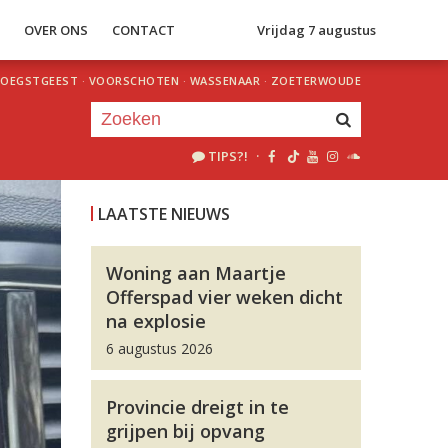
S
OVER ONS
CONTACT
Vrijdag 7 augustus
OEGSTGEEST
·
VOORSCHOTEN
·
WASSENAAR
·
ZOETERWOUDE
TIPS?!
·
Je luistert nu naar
uur 1 van 0
LAATSTE NIEUWS
«
Vorig uur
Volgend uur
»
Woning aan Maartje
Offerspad vier weken dicht
na explosie
6 augustus 2026
Provincie dreigt in te
grijpen bij opvang