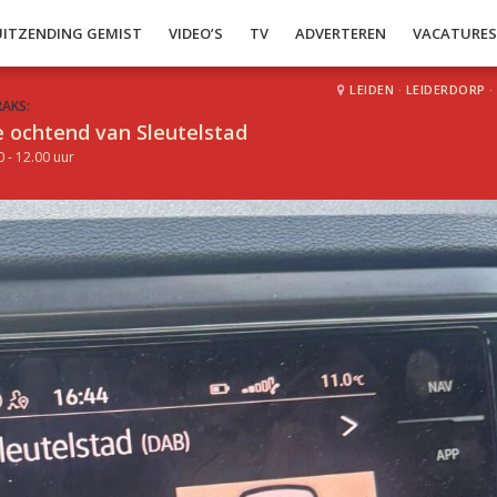
UITZENDING GEMIST
VIDEO’S
TV
ADVERTEREN
VACATURE
LEIDEN
·
LEIDERDORP
·
RAKS:
 ochtend van Sleutelstad
0 - 12.00 uur