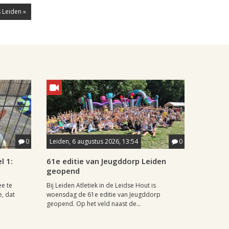
 Leiden »
0
Leiden, 6 augustus 2026, 13:54
0
l 1:
61e editie van Jeugddorp Leiden
geopend
ee te
Bij Leiden Atletiek in de Leidse Hout is
e, dat
woensdag de 61e editie van Jeugddorp
geopend. Op het veld naast de...