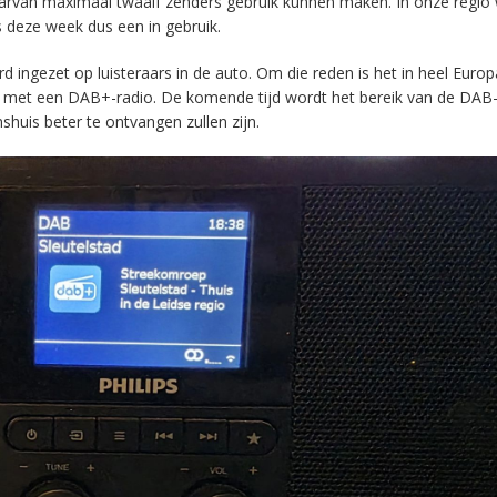
aarvan maximaal twaalf zenders gebruik kunnen maken. In onze regio
s deze week dus een in gebruik.
ingezet op luisteraars in de auto. Om die reden is het in heel Europ
en met een DAB+-radio. De komende tijd wordt het bereik van de DAB
huis beter te ontvangen zullen zijn.