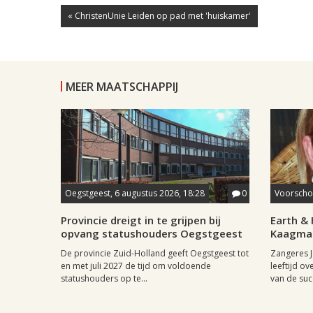
« ChristenUnie Leiden op pad met 'huiskamer'
MEER MAATSCHAPPIJ
Oegstgeest, 6 augustus 2026, 18:28
0
Voorschot
Provincie dreigt in te grijpen bij
Earth & 
opvang statushouders Oegstgeest
Kaagman
De provincie Zuid-Holland geeft Oegstgeest tot
Zangeres J
en met juli 2027 de tijd om voldoende
leeftijd ov
statushouders op te...
van de succ