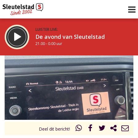
LUISTER LIVE:
De avond van Sleutelstad
21.00 - 0.00 uur
STRAKS:
De nacht van Sleutelstad
0.00 - 6.00 uur
uur 1 van 0
Vorig uur
Volgend uur
Inklappen
Deel dit bericht!