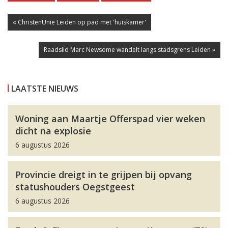
« ChristenUnie Leiden op pad met 'huiskamer'
Raadslid Marc Newsome wandelt langs stadsgrens Leiden »
LAATSTE NIEUWS
Woning aan Maartje Offerspad vier weken
dicht na explosie
6 augustus 2026
Provincie dreigt in te grijpen bij opvang
statushouders Oegstgeest
6 augustus 2026