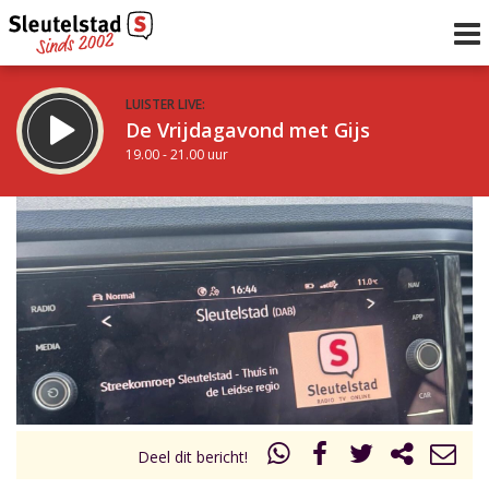
LUISTER LIVE:
De Vrijdagavond met Gijs
19.00 - 21.00 uur
STRAKS:
De avond van Sleutelstad
21.00 - 0.00 uur
uur 1 van 0
Vorig uur
Volgend uur
Inklappen
Deel dit bericht!