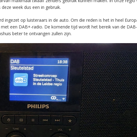
aarvan maximaal twaalf zenders gebruik kunnen maken. In onze regio
s deze week dus een in gebruik.
ingezet op luisteraars in de auto. Om die reden is het in heel Europ
en met een DAB+-radio. De komende tijd wordt het bereik van de DAB
huis beter te ontvangen zullen zijn.