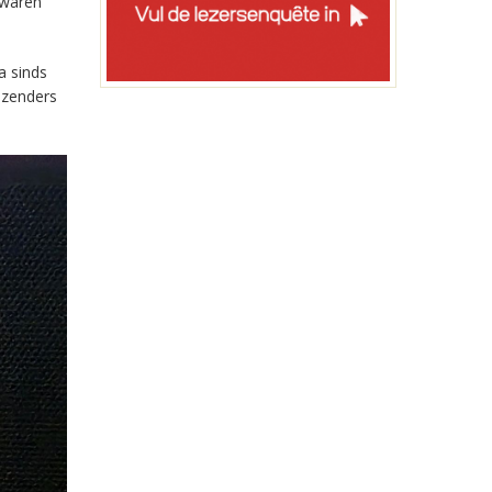
 waren
a sinds
-zenders