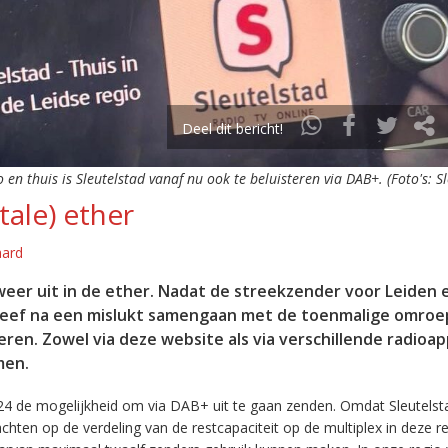
Deel dit bericht!
o en thuis is Sleutelstad vanaf nu ook te beluisteren via DAB+. (Foto's: S
tale) ether
aard
eer uit in de ether. Nadat de streekzender voor Leiden 
leef na een mislukt samengaan met de toenmalige omroep
eren. Zowel via deze website als via verschillende radioa
men.
24 de mogelijkheid om via DAB+ uit te gaan zenden. Omdat Sleutelst
en op de verdeling van de restcapaciteit op de multiplex in deze re