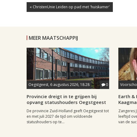
« ChristenUnie Leiden op pad met 'huiskamer'
MEER MAATSCHAPPIJ
Oegstgeest, 6 augustus 2026, 18:28
0
Voorschot
Provincie dreigt in te grijpen bij
Earth & 
opvang statushouders Oegstgeest
Kaagman
De provincie Zuid-Holland geeft Oegstgeest tot
Zangeres J
en met juli 2027 de tijd om voldoende
leeftijd ov
statushouders op te...
van de succ