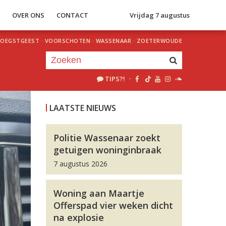
S
OVER ONS
CONTACT
Vrijdag 7 augustus
OEGSTGEEST
·
VOORSCHOTEN
·
WASSENAAR
·
ZOETERWOUDE
TIPS?!
·
Je luistert nu naar
uur 1 van 0
LAATSTE NIEUWS
«
Vorig uur
Volgend uur
»
Politie Wassenaar zoekt
getuigen woninginbraak
7 augustus 2026
Woning aan Maartje
Offerspad vier weken dicht
na explosie