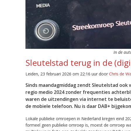
In de aut
Sleutelstad terug in de (digi
Leiden, 23 februari 2026 om 22:16 uur door
Chris de W
Sinds maandagmiddag zendt Sleutelstad ook w
regio medio 2024 zonder frequenties achterb
waren de uitzendingen via internet te beluist
de mobiele telefoon. Nu is daar DAB+ bijgeko
Lokale publieke omroepen in Nederland kregen eind 20
formeel geen publieke omroep is, moest de omroep wacht