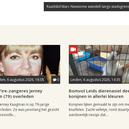
Raadslid Marc Newsome wandelt langs stadsgrens
en, 6 augustus 2026, 18:05
0
Leiden, 6 augustus 2026, 14:35
Fire-zangeres Jerney
Bomvol Leids dierenasiel dee
 (79) overleden
konijnen in allerlei kleuren
erney Kaagman is op 79-jarige
Konijnen lijken gemaakt te zijn om m
erleden. Ze was jarenlang het gezicht
knuffelen. Zacht velletje, rond staartj
esvolle...
aandoenlijk neusje dat...