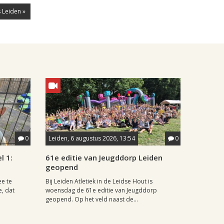
 Leiden »
0
Leiden, 6 augustus 2026, 13:54
0
l 1:
61e editie van Jeugddorp Leiden
geopend
ee te
Bij Leiden Atletiek in de Leidse Hout is
e, dat
woensdag de 61e editie van Jeugddorp
geopend. Op het veld naast de...