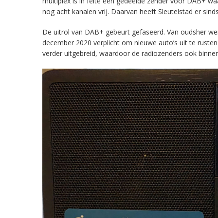
multiplex is in feite een gedeelde zender voor DAB+ w
nog acht kanalen vrij. Daarvan heeft Sleutelstad er sind
De uitrol van DAB+ gebeurt gefaseerd. Van oudsher werd 
december 2020 verplicht om nieuwe auto’s uit te rust
verder uitgebreid, waardoor de radiozenders ook binnens