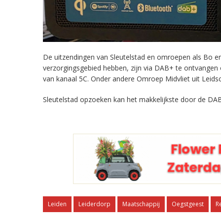
De uitzendingen van Sleutelstad en omroepen als Bo en 
verzorgingsgebied hebben, zijn via DAB+ te ontvangen
van kanaal 5C. Onder andere Omroep Midvliet uit Leids
Sleutelstad opzoeken kan het makkelijkste door de DAB
Leiden
Leiderdorp
Maatschappij
Oegstgeest
R