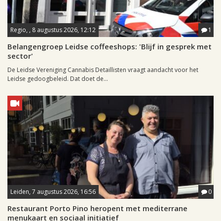
Regio, , 8 augustus 2026, 12:12
1
Belangengroep Leidse coffeeshops: 'Blijf in gesprek met
sector'
De Leidse Vereniging Cannabis Detaillisten vraagt aandacht voor het
Leidse gedoogbeleid. Dat doet de...
Leiden, 7 augustus 2026, 16:56
0
Restaurant Porto Pino heropent met mediterrane
menukaart en sociaal initiatief