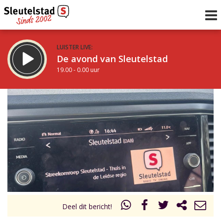
LUISTER LIVE:
De avond van Sleutelstad
19.00 - 0.00 uur
STRAKS:
De nacht van Sleutelstad
0.00 - 6.00 uur
uur 1 van 0
Vorig uur
Volgend uur
Inklappen
Deel dit bericht!