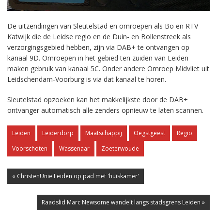
De uitzendingen van Sleutelstad en omroepen als Bo en RTV
Katwijk die de Leidse regio en de Duin- en Bollenstreek als
verzorgingsgebied hebben, zijn via DAB+ te ontvangen op
kanaal 9D. Omroepen in het gebied ten zuiden van Leiden
maken gebruik van kanaal 5C. Onder andere Omroep Midvliet uit
Leidschendam-Voorburg is via dat kanaal te horen.
Sleutelstad opzoeken kan het makkelijkste door de DAB+
ontvanger automatisch alle zenders opnieuw te laten scannen.
Leiden
Leiderdorp
Maatschappij
Oegstgeest
Regio
Voorschoten
Wassenaar
Zoeterwoude
« ChristenUnie Leiden op pad met 'huiskamer'
Raadslid Marc Newsome wandelt langs stadsgrens Leiden »