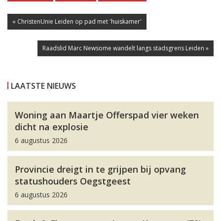
« ChristenUnie Leiden op pad met 'huiskamer'
Raadslid Marc Newsome wandelt langs stadsgrens Leiden »
LAATSTE NIEUWS
Woning aan Maartje Offerspad vier weken
dicht na explosie
6 augustus 2026
Provincie dreigt in te grijpen bij opvang
statushouders Oegstgeest
6 augustus 2026