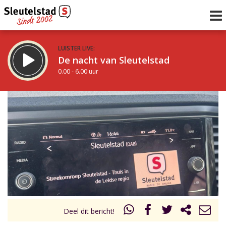
LUISTER LIVE:
De nacht van Sleutelstad
0.00 - 6.00 uur
STRAKS:
De ochtend van Sleutelstad
6.00 - 12.00 uur
uur 1 van 0
Vorig uur
Volgend uur
Inklappen
Deel dit bericht!