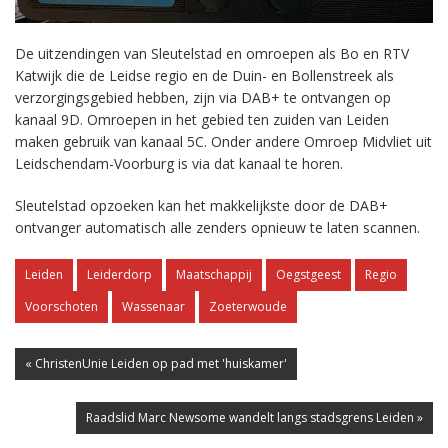
De uitzendingen van Sleutelstad en omroepen als Bo en RTV
Katwijk die de Leidse regio en de Duin- en Bollenstreek als
verzorgingsgebied hebben, zijn via DAB+ te ontvangen op
kanaal 9D. Omroepen in het gebied ten zuiden van Leiden
maken gebruik van kanaal 5C. Onder andere Omroep Midvliet uit
Leidschendam-Voorburg is via dat kanaal te horen.
Sleutelstad opzoeken kan het makkelijkste door de DAB+
ontvanger automatisch alle zenders opnieuw te laten scannen.
Leiden
Leiderdorp
Maatschappij
Oegstgeest
Regio
Voorschoten
Wassenaar
Zoeterwoude
« ChristenUnie Leiden op pad met 'huiskamer'
Raadslid Marc Newsome wandelt langs stadsgrens Leiden »