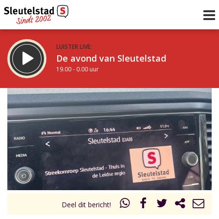
LUISTER LIVE:
De avond van Sleutelstad
19.00 - 0.00 uur
STRAKS:
De nacht van Sleutelstad
0.00 - 6.00 uur
uur 1 van 0
Vorig uur
Volgend uur
Inklappen
Deel dit bericht!