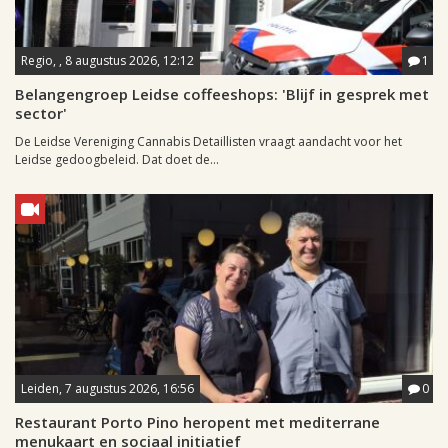
Regio, , 8 augustus 2026, 12:12
1
Belangengroep Leidse coffeeshops: 'Blijf in gesprek met
sector'
De Leidse Vereniging Cannabis Detaillisten vraagt aandacht voor het
Leidse gedoogbeleid. Dat doet de...
Leiden, 7 augustus 2026, 16:56
0
Restaurant Porto Pino heropent met mediterrane
menukaart en sociaal initiatief