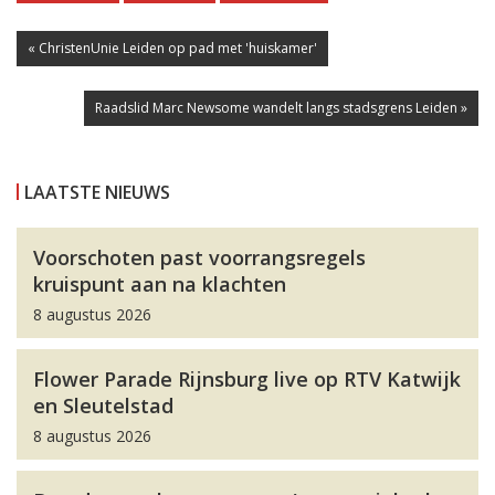
« ChristenUnie Leiden op pad met 'huiskamer'
Raadslid Marc Newsome wandelt langs stadsgrens Leiden »
LAATSTE NIEUWS
Voorschoten past voorrangsregels
kruispunt aan na klachten
8 augustus 2026
Flower Parade Rijnsburg live op RTV Katwijk
en Sleutelstad
8 augustus 2026