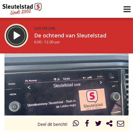
LUISTER LIVE:
De ochtend van Sleutelstad
6.00 - 12.00 uur
STRAKS:
De middag van Sleutelstad
12.00 - 17.00 uur
uur 1 van 0
Vorig uur
Volgend uur
Inklappen
Deel dit bericht!