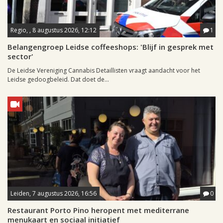
Regio, , 8 augustus 2026, 12:12
1
Belangengroep Leidse coffeeshops: 'Blijf in gesprek met
sector'
De Leidse Vereniging Cannabis Detaillisten vraagt aandacht voor het
Leidse gedoogbeleid. Dat doet de...
Leiden, 7 augustus 2026, 16:56
0
Restaurant Porto Pino heropent met mediterrane
menukaart en sociaal initiatief