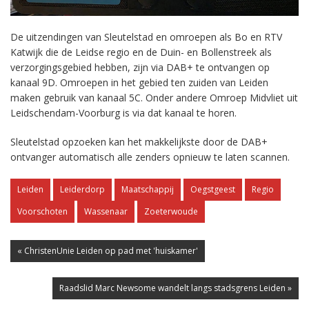
De uitzendingen van Sleutelstad en omroepen als Bo en RTV
Katwijk die de Leidse regio en de Duin- en Bollenstreek als
verzorgingsgebied hebben, zijn via DAB+ te ontvangen op
kanaal 9D. Omroepen in het gebied ten zuiden van Leiden
maken gebruik van kanaal 5C. Onder andere Omroep Midvliet uit
Leidschendam-Voorburg is via dat kanaal te horen.
Sleutelstad opzoeken kan het makkelijkste door de DAB+
ontvanger automatisch alle zenders opnieuw te laten scannen.
Leiden
Leiderdorp
Maatschappij
Oegstgeest
Regio
Voorschoten
Wassenaar
Zoeterwoude
« ChristenUnie Leiden op pad met 'huiskamer'
Raadslid Marc Newsome wandelt langs stadsgrens Leiden »