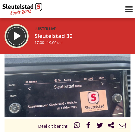
LUISTER LIVE:
Sleutelstad 30
17.00 - 19.00 uur
STRAKS:
De avond van Sleutelstad
19.00 - 0.00 uur
uur 1 van 0
Vorig uur
Volgend uur
Inklappen
Deel dit bericht!