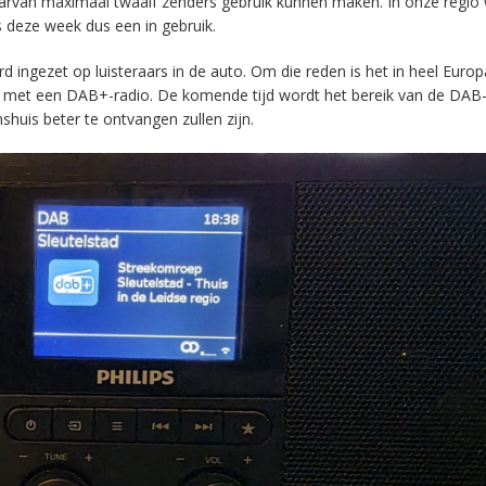
aarvan maximaal twaalf zenders gebruik kunnen maken. In onze regio
s deze week dus een in gebruik.
ingezet op luisteraars in de auto. Om die reden is het in heel Europ
en met een DAB+-radio. De komende tijd wordt het bereik van de DAB
huis beter te ontvangen zullen zijn.