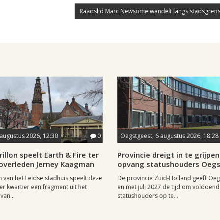
Raadslid Marc Newsome wandelt langs stadsgrens
 augustus 2026, 12:30
0
Oegstgeest, 6 augustus 2026, 18:28
rillon speelt Earth & Fire ter
Provincie dreigt in te grijpen 
 overleden Jerney Kaagman
opvang statushouders Oeg
on van het Leidse stadhuis speelt deze
De provincie Zuid-Holland geeft Oeg
er kwartier een fragment uit het
en met juli 2027 de tijd om voldoen
van...
statushouders op te...