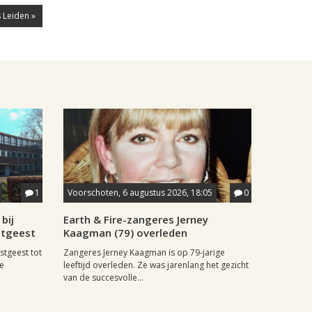
 Leiden »
1
Voorschoten, 6 augustus 2026, 18:05
0
bij
Earth & Fire-zangeres Jerney
stgeest
Kaagman (79) overleden
stgeest tot
Zangeres Jerney Kaagman is op 79-jarige
de
leeftijd overleden. Ze was jarenlang het gezicht
van de succesvolle...