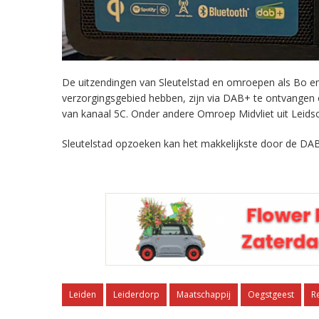
De uitzendingen van Sleutelstad en omroepen als Bo en 
verzorgingsgebied hebben, zijn via DAB+ te ontvangen
van kanaal 5C. Onder andere Omroep Midvliet uit Leids
Sleutelstad opzoeken kan het makkelijkste door de DAB
Leiden
Leiderdorp
Maatschappij
Oegstgeest
R