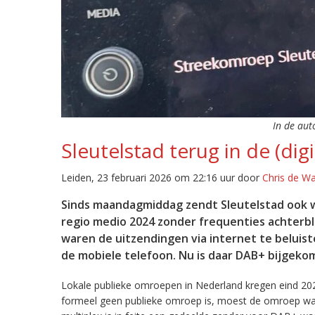
In de aut
Sleutelstad terug in de (digi
Leiden, 23 februari 2026 om 22:16 uur door
Chris de W
Sinds maandagmiddag zendt Sleutelstad ook w
regio medio 2024 zonder frequenties achterb
waren de uitzendingen via internet te beluist
de mobiele telefoon. Nu is daar DAB+ bijgeko
Lokale publieke omroepen in Nederland kregen eind 20
formeel geen publieke omroep is, moest de omroep wacht