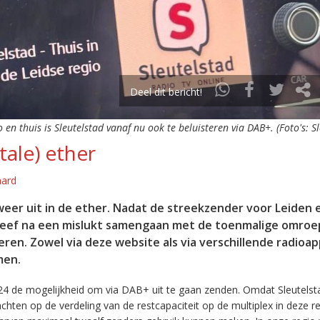
Deel dit bericht!
o en thuis is Sleutelstad vanaf nu ook te beluisteren via DAB+. (Foto's: S
tale) ether
aard
eer uit in de ether. Nadat de streekzender voor Leiden 
leef na een mislukt samengaan met de toenmalige omroep
eren. Zowel via deze website als via verschillende radioa
men.
24 de mogelijkheid om via DAB+ uit te gaan zenden. Omdat Sleutelst
en op de verdeling van de restcapaciteit op de multiplex in deze re