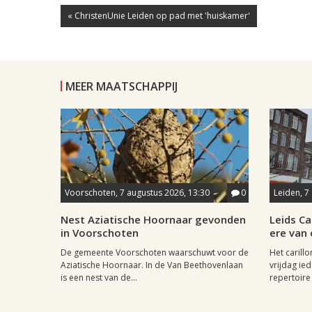
« ChristenUnie Leiden op pad met 'huiskamer'
MEER MAATSCHAPPIJ
Voorschoten, 7 augustus 2026, 13:30
0
Leiden, 7
Nest Aziatische Hoornaar gevonden
Leids Ca
in Voorschoten
ere van
De gemeente Voorschoten waarschuwt voor de
Het carill
Aziatische Hoornaar. In de Van Beethovenlaan
vrijdag ied
is een nest van de...
repertoire 