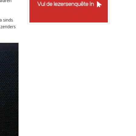
 waren
a sinds
-zenders