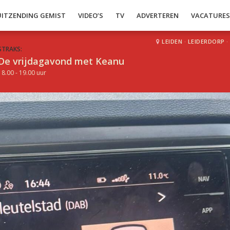
UITZENDING GEMIST
VIDEO’S
TV
ADVERTEREN
VACATURE
LEIDEN
·
LEIDERDORP
·
STRAKS:
De vrijdagavond met Keanu
18.00 - 19.00 uur