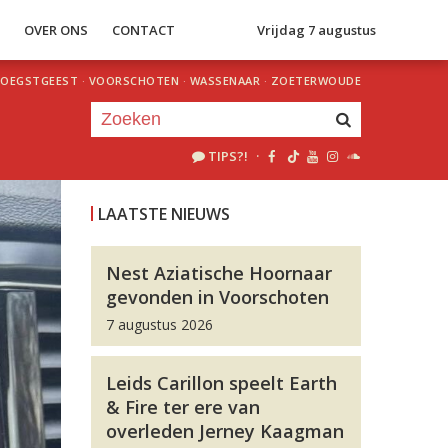
S
OVER ONS
CONTACT
Vrijdag 7 augustus
OEGSTGEEST
·
VOORSCHOTEN
·
WASSENAAR
·
ZOETERWOUDE
TIPS?!
·
Je luistert nu naar
uur 1 van 0
LAATSTE NIEUWS
«
Vorig uur
Volgend uur
»
Nest Aziatische Hoornaar
gevonden in Voorschoten
7 augustus 2026
Leids Carillon speelt Earth
& Fire ter ere van
overleden Jerney Kaagman