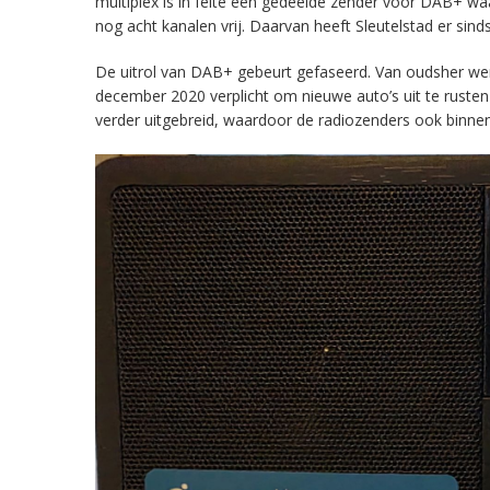
multiplex is in feite een gedeelde zender voor DAB+ w
nog acht kanalen vrij. Daarvan heeft Sleutelstad er sind
De uitrol van DAB+ gebeurt gefaseerd. Van oudsher werd 
december 2020 verplicht om nieuwe auto’s uit te rust
verder uitgebreid, waardoor de radiozenders ook binnens