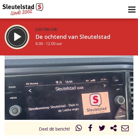
LUISTER LIVE:
De ochtend van Sleutelstad
6.00 - 12.00 uur
STRAKS:
De middag van Sleutelstad
12.00 - 18.00 uur
uur 1 van 0
Vorig uur
Volgend uur
Inklappen
Deel dit bericht!