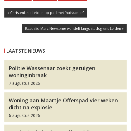
« ChristenUnie Leiden op pad met 'huiskamer'
Raadslid Marc Newsome wandelt langs stadsgrens Leiden »
LAATSTE NIEUWS
Politie Wassenaar zoekt getuigen
woninginbraak
7 augustus 2026
Woning aan Maartje Offerspad vier weken
dicht na explosie
6 augustus 2026