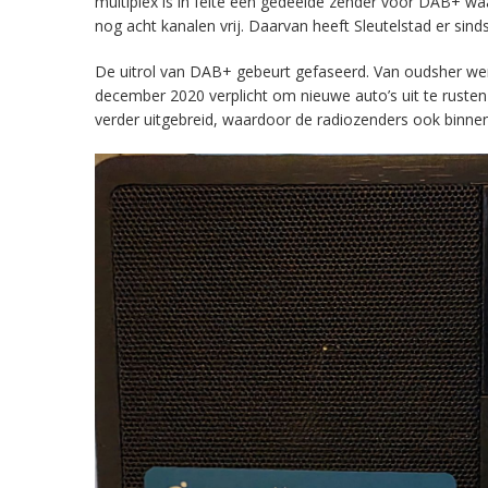
multiplex is in feite een gedeelde zender voor DAB+ w
nog acht kanalen vrij. Daarvan heeft Sleutelstad er sind
De uitrol van DAB+ gebeurt gefaseerd. Van oudsher werd 
december 2020 verplicht om nieuwe auto’s uit te rust
verder uitgebreid, waardoor de radiozenders ook binnens