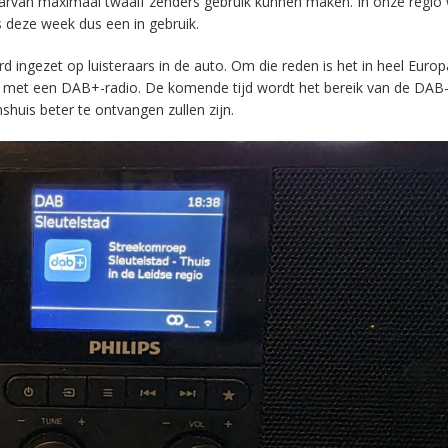
aarvan maximaal twaalf zenders gebruik kunnen maken. In onze regio
s deze week dus een in gebruik.
ingezet op luisteraars in de auto. Om die reden is het in heel Europ
en met een DAB+-radio. De komende tijd wordt het bereik van de DAB
huis beter te ontvangen zullen zijn.