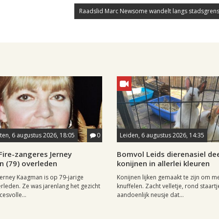
Raadslid Marc Newsome wandelt langs stadsgrens
en, 6 augustus 2026, 18:05
0
Leiden, 6 augustus 2026, 14:35
Fire-zangeres Jerney
Bomvol Leids dierenasiel dee
 (79) overleden
konijnen in allerlei kleuren
erney Kaagman is op 79-jarige
Konijnen lijken gemaakt te zijn om m
erleden. Ze was jarenlang het gezicht
knuffelen. Zacht velletje, rond staartj
esvolle...
aandoenlijk neusje dat...