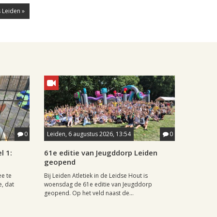
 Leiden »
0
Leiden, 6 augustus 2026, 13:54
0
l 1:
61e editie van Jeugddorp Leiden
geopend
ee te
Bij Leiden Atletiek in de Leidse Hout is
e, dat
woensdag de 61e editie van Jeugddorp
geopend. Op het veld naast de...