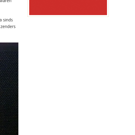
 waren
a sinds
-zenders