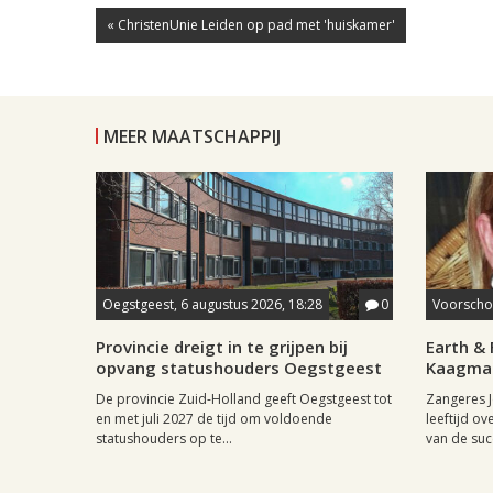
« ChristenUnie Leiden op pad met 'huiskamer'
MEER MAATSCHAPPIJ
Oegstgeest, 6 augustus 2026, 18:28
0
Voorschot
Provincie dreigt in te grijpen bij
Earth & 
opvang statushouders Oegstgeest
Kaagman
De provincie Zuid-Holland geeft Oegstgeest tot
Zangeres J
en met juli 2027 de tijd om voldoende
leeftijd ov
statushouders op te...
van de succ