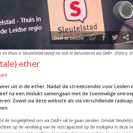
Deel dit bericht!
o en thuis is Sleutelstad vanaf nu ook te beluisteren via DAB+. (Foto's: S
tale) ether
aard
eer uit in de ether. Nadat de streekzender voor Leiden 
leef na een mislukt samengaan met de toenmalige omroep
eren. Zowel via deze website als via verschillende radioa
men.
24 de mogelijkheid om via DAB+ uit te gaan zenden. Omdat Sleutelst
en op de verdeling van de restcapaciteit op de multiplex in deze re