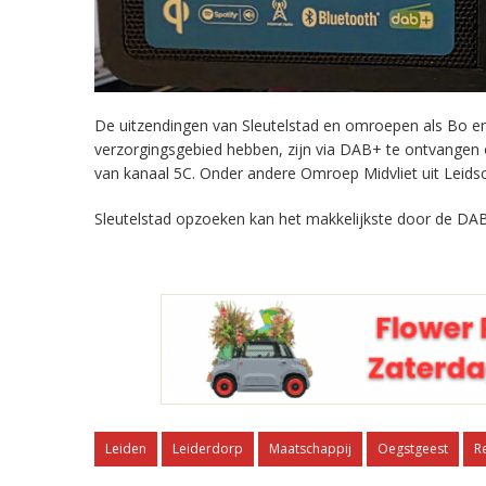
De uitzendingen van Sleutelstad en omroepen als Bo en 
verzorgingsgebied hebben, zijn via DAB+ te ontvangen
van kanaal 5C. Onder andere Omroep Midvliet uit Leids
Sleutelstad opzoeken kan het makkelijkste door de DAB
Leiden
Leiderdorp
Maatschappij
Oegstgeest
R