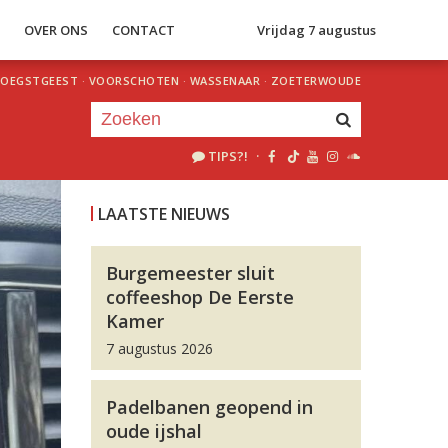
S
OVER ONS
CONTACT
Vrijdag 7 augustus
OEGSTGEEST
·
VOORSCHOTEN
·
WASSENAAR
·
ZOETERWOUDE
TIPS?!
·
Je luistert nu naar
uur 1 van 0
LAATSTE NIEUWS
«
Vorig uur
Volgend uur
»
Burgemeester sluit
coffeeshop De Eerste
Kamer
7 augustus 2026
Padelbanen geopend in
oude ijshal