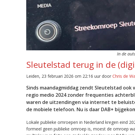
In de aut
Sleutelstad terug in de (digi
Leiden, 23 februari 2026 om 22:16 uur door
Chris de W
Sinds maandagmiddag zendt Sleutelstad ook w
regio medio 2024 zonder frequenties achterb
waren de uitzendingen via internet te beluist
de mobiele telefoon. Nu is daar DAB+ bijgeko
Lokale publieke omroepen in Nederland kregen eind 20
formeel geen publieke omroep is, moest de omroep wacht